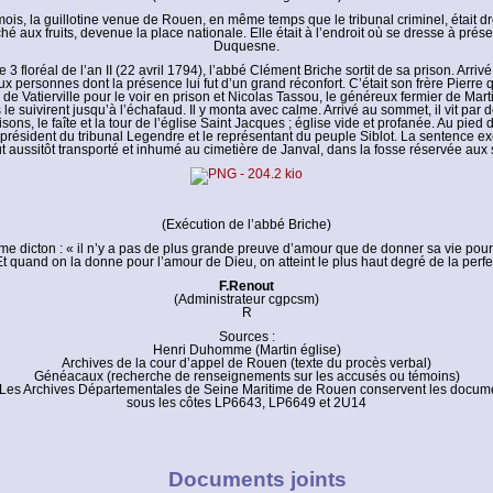
ois, la guillotine venue de Rouen, en même temps que le tribunal criminel, était dr
é aux fruits, devenue la place nationale. Elle était à l’endroit où se dresse à prése
Duquesne.
e 3 floréal de l’an II (22 avril 1794), l’abbé Clément Briche sortit de sa prison. Arrivé à
x personnes dont la présence lui fut d’un grand réconfort. C’était son frère Pierre q
s de Vatierville pour le voir en prison et Nicolas Tassou, le généreux fermier de Mart
le suivirent jusqu’à l’échafaud. Il y monta avec calme. Arrivé au sommet, il vit par d
sons, le faîte et la tour de l’église Saint Jacques ; église vide et profanée. Au pied d
e président du tribunal Legendre et le représentant du peuple Siblot. La sentence e
t aussitôt transporté et inhumé au cimetière de Janval, dans la fosse réservée aux 
(Exécution de l’abbé Briche)
mme dicton : « il n’y a pas de plus grande preuve d’amour que de donner sa vie pou
t quand on la donne pour l’amour de Dieu, on atteint le plus haut degré de la perfe
F.Renout
(Administrateur cgpcsm)
R
Sources :
Henri Duhomme (Martin église)
Archives de la cour d’appel de Rouen (texte du procès verbal)
Généacaux (recherche de renseignements sur les accusés ou témoins)
: Les Archives Départementales de Seine Maritime de Rouen conservent les docum
sous les côtes LP6643, LP6649 et 2U14
Documents joints