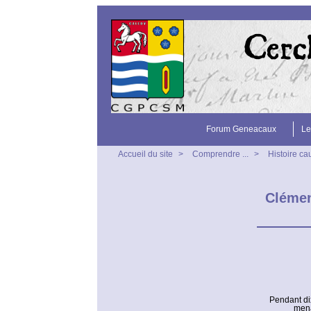
Forum Geneacaux
Le
Accueil du site
>
Comprendre ...
>
Histoire ca
Clémen
Pendant dix
mena