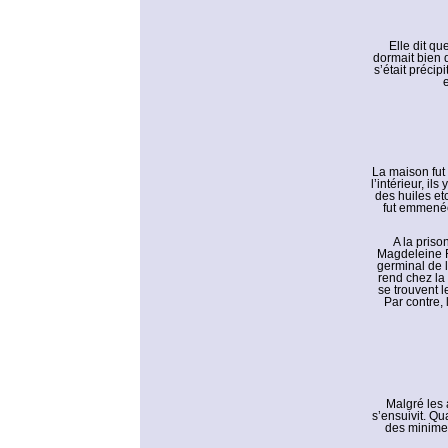
Elle dit qu
dormait bien d
s’était précip
e
La maison fut 
l’intérieur, i
des huiles et
fut emmenée 
A la priso
Magdeleine F
germinal de l
rend chez la
se trouvent l
Par contre,
Malgré les 
s’ensuivit. Qu
des minimes 