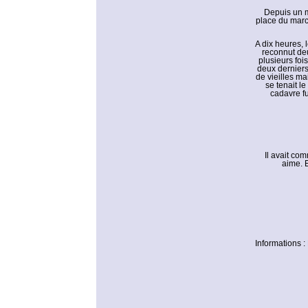
Depuis un m
place du march
A dix heures, l
reconnut deu
plusieurs foi
deux derniers 
de vieilles mai
se tenait l
cadavre fu
Il avait co
aime. E
Informations 