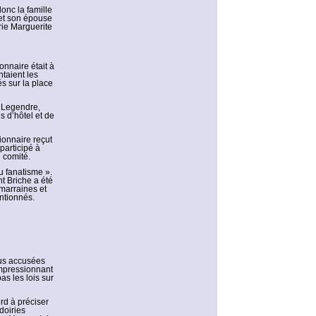
onc la famille
 et son épouse
rie Marguerite
onnaire était à
ntaient les
és sur la place
n Legendre,
s d’hôtel et de
tionnaire reçut
participé à
 comité.
du fanatisme ».
t Briche a été
marraines et
entionnés.
ous accusées
impressionnant
as les lois sur
rd à préciser
doiries