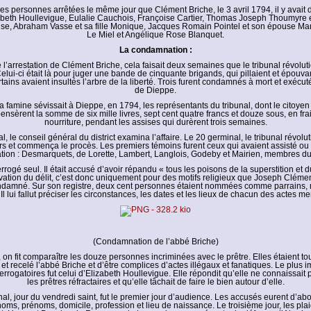
s personnes arrêtées le même jour que Clément Briche, le 3 avril 1794, il y avait d
zabeth Houllevigue, Eulalie Cauchois, Françoise Cartier, Thomas Joseph Thoumyre
se, Abraham Vasse et sa fille Monique, Jacques Romain Pointel et son épouse Ma
Le Miel et Angélique Rose Blanquet.
La condamnation :
’arrestation de Clément Briche, cela faisait deux semaines que le tribunal révoluti
lui-ci était là pour juger une bande de cinquante brigands, qui pillaient et épouva
tains avaient insultés l’arbre de la liberté. Trois furent condamnés à mort et exécut
de Dieppe.
a famine sévissait à Dieppe, en 1794, les représentants du tribunal, dont le citoye
ensèrent la somme de six mille livres, sept cent quatre francs et douze sous, en frai
nourriture, pendant les assises qui durèrent trois semaines.
, le conseil général du district examina l’affaire. Le 20 germinal, le tribunal révolu
rs et commença le procès. Les premiers témoins furent ceux qui avaient assisté ou 
tation : Desmarquets, de Lorette, Lambert, Langlois, Godeby et Mairien, membres du
errogé seul. Il était accusé d’avoir répandu « tous les poisons de la superstition et 
vation du délit, c’est donc uniquement pour des motifs religieux que Joseph Clémen
ondamné. Sur son registre, deux cent personnes étaient nommées comme parrains, 
Il lui fallut préciser les circonstances, les dates et les lieux de chacun des actes m
(Condamnation de l’abbé Briche)
e, on fit comparaître les douze personnes incriminées avec le prêtre. Elles étaient t
 et recelé l’abbé Briche et d’être complices d’actes illégaux et fanatiques. Le plus 
terrogatoires fut celui d’Elizabeth Houllevigue. Elle répondit qu’elle ne connaissait p
les prêtres réfractaires et qu’elle tâchait de faire le bien autour d’elle.
al, jour du vendredi saint, fut le premier jour d’audience. Les accusés eurent d’abo
noms, prénoms, domicile, profession et lieu de naissance. Le troisième jour, les plai