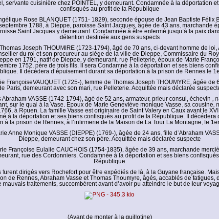
l, servante cuisinière chez POINTEL, y demeurant. Condamnée à la déportation et
confisqués au profit de la République
Angélique Rose BLANQUET (1751- 1829), seconde épouse de Jean Baptiste Félix
 septembre 1788, à Dieppe, paroisse Saint Jacques, âgée de 43 ans, marchande épi
roisse Saint Jacques y demeurant. Condamnée à être enfermé jusqu’à la paix dan
détention destinée aux gens suspects
 Thomas Joseph THOUMIRE (1723-1794), âgé de 70 ans, ci-devant homme de loi, 
seiller du roi et son procureur au siège de la ville de Dieppe, Commissaire du Roy
Dieppe en 1791, natif de Dieppe, y demeurant, rue Pelleterie, époux de Marie Franç
embre 1752, père de trois fils. Il sera Condamné à la déportation et ses biens confi
blique. Il décédera d’épuisement durant sa déportation à la prison de Rennes le 1e
rie FrançoiseVAUQUET (1725-), femme de Thomas Joseph THOUMYRE, âgée de 68
de Paris, demeurant avec son mari, rue Pelleterie. Acquittée mais déclarée suspect
s Abraham VASSE (1742-1794), âgé de 52 ans, armateur, prieur consul, échevin , na
nt, sur le quai à la Vase. Epoux de Marie Geneviève monique Vasse, sa cousine, m
66, à Rouen. La famille Vasse est originaire de Saint Valery en Caux avant le XVI
 à la déportation et ses biens confisqués au profit de la République. Il décédera 
n à la prison de Rennes, à l’infirmerie de la Maison de La Tour La Montagne, le 1e
rie Anne Monique VASSE (DIEPPE) (1769-), âgée de 24 ans, fille d’Abraham VASS
Dieppe, demeurant chez son père. Acquittée mais déclarée suspecte
rie Françoise Eulalie CAUCHOIS (1754-1835), âgée de 39 ans, marchande mercièr
eurant, rue des Cordonniers. Condamnée à la déportation et ses biens confisqués a
République
 furent dirigés vers Rochefort pour être expédiés de là, à la Guyane française. Mai
rison de Rennes, Abraham Vasse et Thomas Thoumyre, âgés, accablés de fatigues, de
 mauvais traitements, succombèrent avant d’avoir pu atteindre le but de leur voya
(Avant de monter à la guillotine)