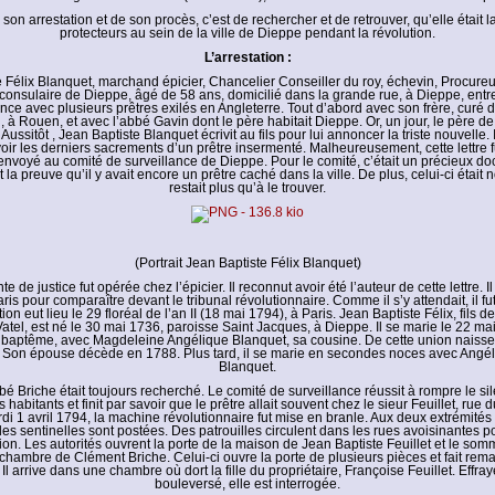
e son arrestation et de son procès, c’est de rechercher et de retrouver, qu’elle était l
protecteurs au sein de la ville de Dieppe pendant la révolution.
L’arrestation :
 Félix Blanquet, marchand épicier, Chancelier Conseiller du roy, échevin, Procureu
n consulaire de Dieppe, âgé de 58 ans, domicilié dans la grande rue, à Dieppe, entr
ce avec plusieurs prêtres exilés en Angleterre. Tout d’abord avec son frère, curé d
 à Rouen, et avec l’abbé Gavin dont le père habitait Dieppe. Or, un jour, le père d
 Aussitôt , Jean Baptiste Blanquet écrivit au fils pour lui annoncer la triste nouvelle.
voir les derniers sacrements d’un prêtre insermenté. Malheureusement, cette lettre f
renvoyé au comité de surveillance de Dieppe. Pour le comité, c’était un précieux d
 la preuve qu’il y avait encore un prêtre caché dans la ville. De plus, celui-ci était 
restait plus qu’à le trouver.
(Portrait Jean Baptiste Félix Blanquet)
 de justice fut opérée chez l’épicier. Il reconnut avoir été l’auteur de cette lettre. Il 
s pour comparaître devant le tribunal révolutionnaire. Comme il s’y attendait, il 
ion eut lieu le 29 floréal de l’an II (18 mai 1794), à Paris. Jean Baptiste Félix, fils 
atel, est né le 30 mai 1736, paroisse Saint Jacques, à Dieppe. Il se marie le 22 ma
baptême, avec Magdeleine Angélique Blanquet, sa cousine. De cette union naissent 
es. Son épouse décède en 1788. Plus tard, il se marie en secondes noces avec Ang
Blanquet.
bé Briche était toujours recherché. Le comité de surveillance réussit à rompre le sil
 habitants et finit par savoir que le prêtre allait souvent chez le sieur Feuillet, rue d
di 1 avril 1794, la machine révolutionnaire fut mise en branle. Aux deux extrémités
 des sentinelles sont postées. Des patrouilles circulent dans les rues avoisinantes
ion. Les autorités ouvrent la porte de la maison de Jean Baptiste Feuillet et le som
chambre de Clément Briche. Celui-ci ouvre la porte de plusieurs pièces et fait rema
Il arrive dans une chambre où dort la fille du propriétaire, Françoise Feuillet. Effray
bouleversé, elle est interrogée.