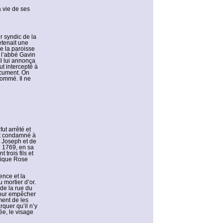
a vie de ses
r syndic de la
etenait une
e la paroisse
e l’abbé Gavin
 Il lui annonça
ut intercepté à
ocument. On
nommé. Il ne
fut arrêté et
fut condamné à
de Joseph et de
i 1769, en sa
trois fils et
élique Rose
ence et la
u mortier d’or.
 de la rue du
 pour empêcher
ment de les
rquer qu’il n’y
ée, le visage