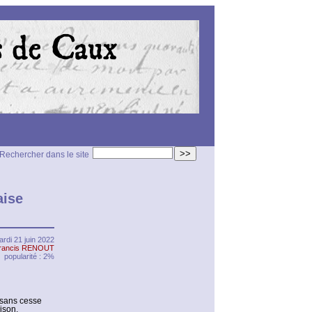
>>
Rechercher dans le site
aise
rdi 21 juin 2022
rancis RENOUT
popularité : 2%
t sans cesse
ison.