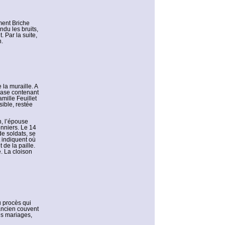
ément Briche
ndu les bruits,
. Par la suite,
n.
 la muraille. A
 vase contenant
mille Feuillet
sible, restée
n, l’épouse
nniers. Le 14
de soldats, se
 indiquent où
 de la paille.
. La cloison
u procès qui
’ancien couvent
les mariages,