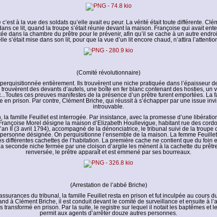
e c’est à la vue des soldats qu’elle avait eu peur. La vérité était toute différente. Cl
ans ce lit, quand la troupe s’était réunie devant la maison. Françoise qui avait ente
itée dans la chambre du prêtre pour le prévenir, afin qu’il se cache à un autre endroit
lle s’était mise dans son lit, pour que la vue d’un lit encore chaud, n’attira l’attentio
(Comité révolutionnaire)
perquisitionnée entièrement. Ils trouvèrent une niche pratiquée dans l’épaisseur de
ls y trouvèrent des devants d’autels, une boîte en fer blanc contenant des hosties, un
c...Toutes ces preuves manifestes de la présence d’un prêtre furent emportées. La fa
en prison. Par contre, Clément Briche, qui réussit à s’échapper par une issue invi
introuvable.
n, la famille Feuillet est interrogée. Par insistance, avec la promesse d’une libératio
rançoise Morel désigne la maison d’Elizabeth Houllevigue, habitant rue des cordo
’an II (3 avril 1794), accompagné de la dénonciatrice, le tribunal suivi de la troupe 
 personne désignée. On perquisitionne l’ensemble de la maison. La femme Feuillet
es différentes cachettes de l’habitation. La première cache ne contient que du foin et
 la seconde niche fermée par une cloison d’argile les mènent à la cachette du prêtre
renversée, le prêtre apparaît et est emmené par ses bourreaux.
(Arrestation de l’abbé Briche)
assurances du tribunal, la famille Feuillet resta en prison et fut inculpée au cours d
and à Clément Briche, il est conduit devant le comité de surveillance et ensuite à l
transformé en prison. Par la suite, le registre sur lequel il notait les baptêmes et 
permit aux agents d’arrêter douze autres personnes.