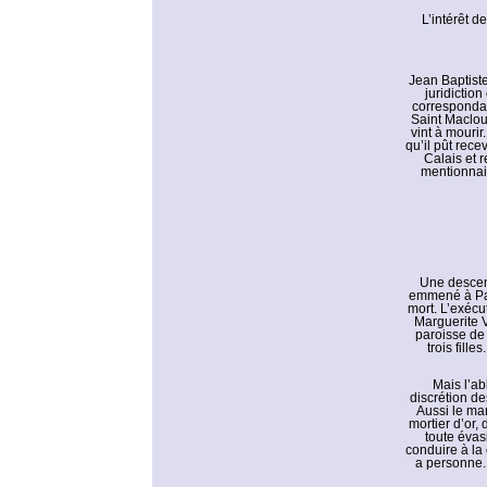
L’intérêt d
Jean Baptiste
juridictio
correspondan
Saint Maclou,
vint à mourir.
qu’il pût rece
Calais et 
mentionnait
Une descente
emmené à Pari
mort. L’exécut
Marguerite V
paroisse de 
trois fill
Mais l’ab
discrétion des
Aussi le mar
mortier d’or,
toute évas
conduire à la 
a personne. 