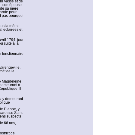
am Vasse et de
el, son épouse
 de sa mère.
parole pour
ut pas pourquoi
sous la même
l éclairées et
avril 1794, jour
u suite à la
n fonctionnaire
Varengeville,
fit de la
de Magdeleine
, demeurant à
épublique. Il
s, y demeurant
blique
de Dieppe, y
paroisse Saint
gens suspects
e 66 ans,
strict de