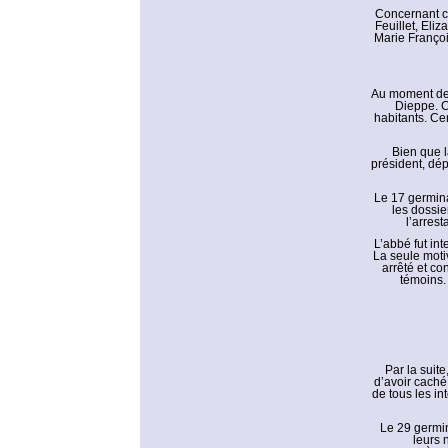
Concernant ce
Feuillet, Eli
Marie Françoi
Au moment de l
Dieppe. Ce
habitants. Cer
Bien que l
président, dép
Le 17 germinal
les dossie
l’arres
L’abbé fut int
La seule moti
arrêté et c
témoins. 
Par la suit
d’avoir caché
de tous les in
Le 29 germin
leurs 