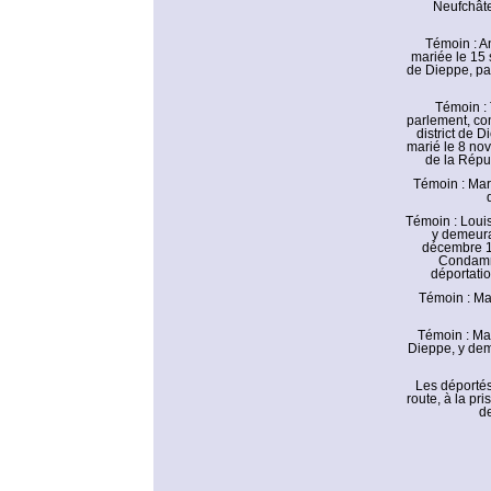
Neufchâte
Témoin : 
mariée le 15
de Dieppe, pa
Témoin :
parlement, con
district de 
marié le 8 nov
de la Répu
Témoin : Ma
Témoin : Loui
y demeura
décembre 17
Condamné
déportatio
Témoin : Ma
Témoin : Ma
Dieppe, y dem
Les déportés
route, à la p
de