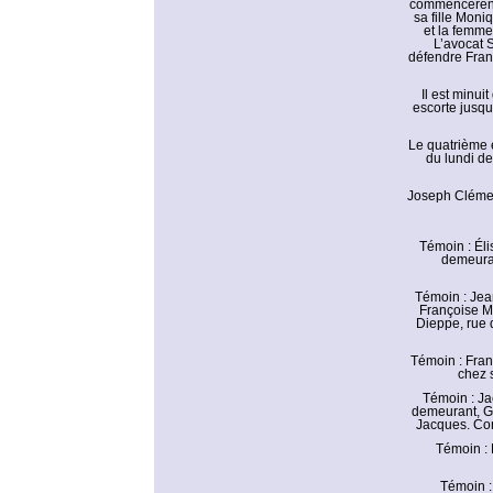
commencèrent.
sa fille Moni
et la femme
L’avocat S
défendre Franç
Il est minu
escorte jusqu
Le quatrième et
du lundi de
Joseph Clément
Témoin : Éli
demeuran
Témoin : Jea
Françoise Mo
Dieppe, rue 
Témoin : Fran
chez 
Témoin : Ja
demeurant, Gr
Jacques. Con
Témoin :
Témoin :