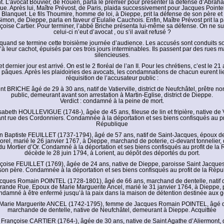
 L’avocat Bouvier, de Rouen, parla le premier pour présenter la défense d’Abrah
que. Après lui, Maître Prévost, de Paris, plaida successivement pour Jacques Point
 Blanquet. Le fils Thoumire, homme de loi, à Dieppe, prit la défense de son père et
imon, de Dieppe, parla en faveur d’Eulalie Cauchois. Enfin, Maître Prévost prit la 
oise Cartier. Pour terminer, l’abbé Briche présenta lui-même sa défense. On ne s
celui-ci n’eut d’avocat , ou s’il avait refusé ?
it quand se termine cette troisième journée d’audience. Les accusés sont conduits 
’à leur cachot, épuisés par ces trois jours interminables. Ils passent par des rues ma
silencieuses.
 dernier jour est arrivé. On est le 2 floréal de l’an II. Pour les chrétiens, c’est le 21 
 pâques. Après les plaidoiries des avocats, les condamnations de chacun eurent lie
réquisition de l’accusateur public :
 BRICHE âgé de 29 à 30 ans, natif de Vatierville, district de Neufchâtel, prêtre no
public, demeurant avant son arrestation à Martin-Eglise, district de Dieppe.
Verdict : condamné à la peine de mort.
sabeth HOULLEVIGUE (1748-), âgée de 45 ans, fileuse de lin et fripière, native de 
t rue des Cordonniers. Condamnée à la déportation et ses biens confisqués au pro
République
n Baptiste FEUILLET (1737-1794), âgé de 57 ans, natif de Saint-Jacques, époux 
rel, marié le 26 janvier 1767, à Dieppe, marchand de poterie, ci-devant tonnelier
du Mortier d’Or. Condamné à la déportation et ses biens confisqués au profit de la R
décède le 28 juin 1794, à Lorient, au dépôt des déportés du port.
çoise FEUILLET (1769), âgée de 24 ans, native de Dieppe, paroisse Saint Jacque
son père. Condamnée à la déportation et ses biens confisqués au profit de la Répu
cques Romain POINTEL (1728-1801), âgé de 66 ans, marchand de dentelle, natif 
ande Rue. Epoux de Marie Marguerite Ancel, marié le 31 janvier 1764, à Dieppe, 
damné à être enfermé jusqu’à la paix dans la maison de détention destinée aux 
 Marie Marguerite ANCEL (1742-1795), femme de Jacques Romain POINTEL, âgé d
marchande de dentelle, native de Neufchâtel, demeurant à Dieppe. Acquittée
 Françoise CARTIER (1764-), âgée de 30 ans, native de Saint Agathe d’Aliermont, di