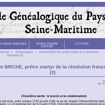
s relevés: ExpoActes
Secteur d'activité
U.C.G.H.N.
CGPCSM
uchoise
>
Personnages
>
Clément BRICHE, prêtre martyr de la révolution
française (2)
t BRICHE, prêtre martyr de la révolution franç
(2)
ma
par
F
( Deuxième partie : le procès et la condamnation)
 huit mois, entre octobre 1792 et avril 1794, la vie de Joseph Clément Briche étai
cée. Le 14 germinal de l’an II (3 avril 1794), il fut enfin découvert et emmené en pr