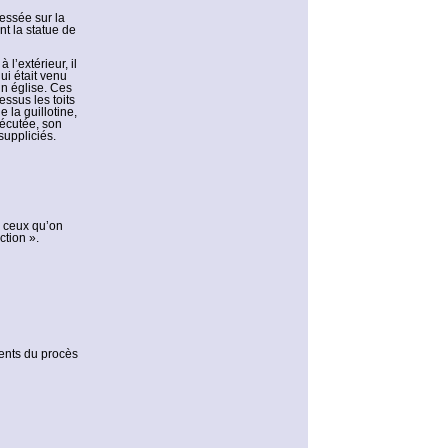
essée sur la
nt la statue de
 l’extérieur, il
ui était venu
in église. Ces
essus les toits
e la guillotine,
xécutée, son
suppliciés.
r ceux qu’on
ction ».
ents du procès