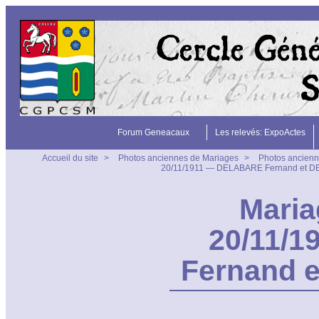
Forum Geneacaux
Les relevés: ExpoActes
Accueil du site
>
Photos anciennes de Mariages
>
Photos ancienn
20/11/1911 — DELABARE Fernand et 
Maria
20/11/
Fernand 