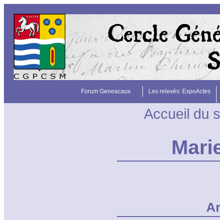
Forum Geneacaux
Les relevés: ExpoActes
Accueil du s
Mari
Ar