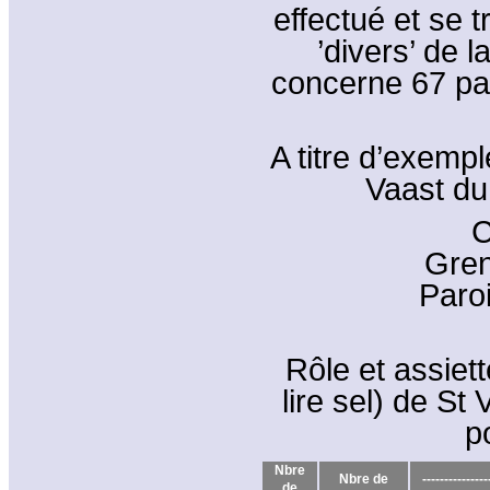
effectué et se 
’divers’ de l
concerne 67 par
A titre d’exempl
Vaast du
C
Gren
Paro
Rôle et assiette 
lire sel) de St
p
Nbre
Nbre de
---------------
de