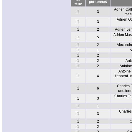
personnes
feux
Adrien Call
1
3
masu
Adrien Go
1
3
1
2
Adrien Lem
Adrien Mas
1
5
1
2
Alexandre
1
1
A
1
2
1
2
Anto
1
2
Antoine
Antoine 
1
4
tiennent u
Charles R
1
6
une ferm
Charles Te
1
3
1
1
Charles
1
3
1
2
C
1
2