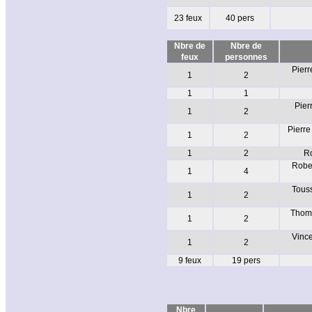
23 feux
40 pers
Nbre de
Nbre de
feux
personnes
Pierr
1
2
1
1
Pier
1
2
Pierre
1
2
1
2
Ro
Rober
1
4
Touss
1
2
Thoma
1
2
Vince
1
2
9 feux
19 pers
Nbre