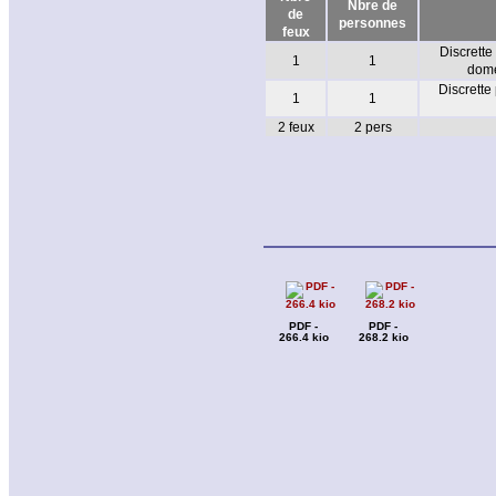
Nbre de
de
personnes
feux
Discrette
1
1
dome
Discrette
1
1
2 feux
2 pers
PDF -
PDF -
266.4 kio
268.2 kio