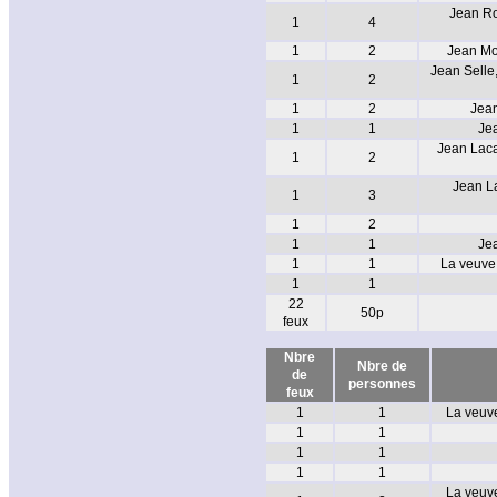
Jean Ro
1
4
1
2
Jean Mot
Jean Selle
1
2
1
2
Jean
1
1
Je
Jean Laca
1
2
Jean La
1
3
1
2
1
1
Jea
1
1
La veuve 
1
1
22
50p
feux
Nbre
Nbre de
de
personnes
feux
1
1
La veuve
1
1
1
1
1
1
La veuve