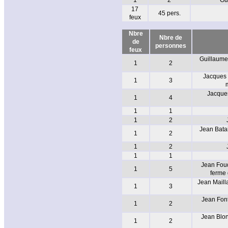
1
2
Gui
17
45 pers.
feux
Nbre
Nbre de
de
personnes
feux
Guillaume
1
2
Jacques 
1
3
Jacques
1
4
1
1
1
2
Jean Batai
1
2
1
2
1
1
Jean Fouq
1
5
ferme 
Jean Maill
1
3
Jean Font
1
2
Jean Blon
1
2