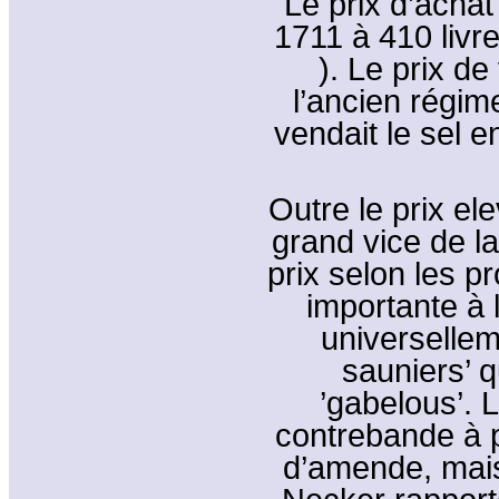
Le prix d’achat
1711 à 410 livr
). Le prix d
l’ancien régime
vendait le sel en
Outre le prix el
grand vice de la
prix selon les pr
importante à l
universellem
sauniers’ q
’gabelous’. L
contrebande à p
d’amende, mais