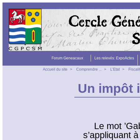
Forum Geneacaux
Les relevés: ExpoActes
Accueil du site
>
Comprendre ...
>
L’Etat
>
Fiscali
Un impôt i
Le mot ’Gab
s’appliquant à