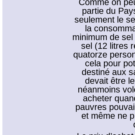
Comme on peut 
partie du Pay
seulement le sel
la consommat
minimum de sel y
sel (12 litres
quatorze person
cela pour pot
destiné aux sa
devait être l
néanmoins volo
acheter quand
pauvres pouvaie
et même ne pr