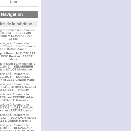
Bilan
Navigation
cles de la rubrique
ge à Déville-lès-Rouen le
/09/1934 — LEVILLAIN
rnand et LEMARCHAND
Cécile
ariage à Roumare le
/1932 — LEFEVRE René et
BERTRAND Aimée
ge à Rouen le 11/07/1925
UBOC René et LEBRET
Marie
e à Mont-Saint-Aignan le
10/1945 — DELABRIÈRE
n et MALOT Madeleine
ariage à Roumare le
/10/1935 — DOUILLET
h et LESEIGNEUR Marie
ariage à Roumare le
/1934 — HERMIER René et
UÉDEVILLE Henriette
ariage à Roumare le
/1934 — LEFEVRE Adrien
t BATAILLE Marcelle
ariage à Roumare le
10/1933 — DÉSANNAUX
est et LEFÈVRE Laure
ariage à Roumare le
1931 — JOURDAIN Marius
 LESEIGNEUR Marcelle
ariage à Roumare le
11/1908 — DÉSANNAUX
es et FOULONGNE Marie