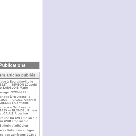
Publications
ers articles publiés
iage à Bourdainville le
/1927 — SIMEON Léopold
et LANGLOIS Marie
ariage INCONNUS 85
ariage à Neufbosc le
/1929 — CAULE Albert et
CHENEST Germaine
ariage à Neufbosc le
/1929 — BLONDEL Ernest
et CAULE Albertine
raphe Du XVI ème siècle
au XVIII ème siècle
Bulletin d’adhésion
ives Italiennes en ligne
ée des adhérents 2026 :