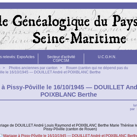
s relevés: ExpoActes
Secteur d'activité
U.C.G.H.N.
CGPCSM
s
>
Photos anciennes par canton
>
Rouen (canton qui ne dépend pas du
ille le 16/10/1945 — DOUILLET André et POIXBLANC Berthe
 à Pissy-Pôville le 16/10/1945 — DOUILLET And
POIXBLANC Berthe
lu
par
riage de DOUILLET André Louis Raymond et POIXBLANC Berthe Marie Thérèse le
Pissy-Pôville (canton de Rouen)