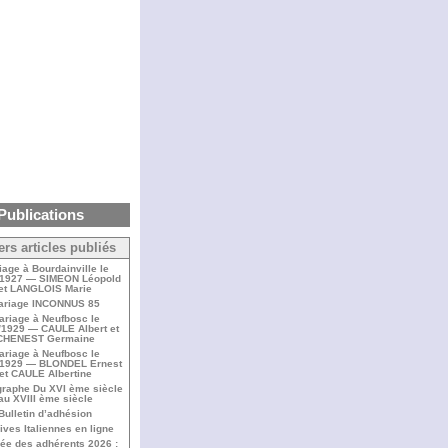
Publications
ers articles publiés
iage à Bourdainville le
/1927 — SIMEON Léopold
et LANGLOIS Marie
ariage INCONNUS 85
ariage à Neufbosc le
/1929 — CAULE Albert et
CHENEST Germaine
ariage à Neufbosc le
/1929 — BLONDEL Ernest
et CAULE Albertine
raphe Du XVI ème siècle
au XVIII ème siècle
Bulletin d’adhésion
ives Italiennes en ligne
ée des adhérents 2026 :