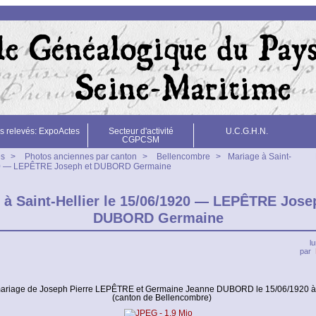
s relevés: ExpoActes
Secteur d'activité
U.C.G.H.N.
CGPCSM
es
>
Photos anciennes par canton
>
Bellencombre
>
Mariage à Saint-
920 — LEPÊTRE Joseph et DUBORD Germaine
 à Saint-Hellier le 15/06/1920 — LEPÊTRE Jose
DUBORD Germaine
l
par
ariage de Joseph Pierre LEPÊTRE et Germaine Jeanne DUBORD le 15/06/1920 à S
(canton de Bellencombre)