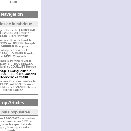
Bilan
Navigation
cles de la rubrique
ge à Sévis le 24/06/1950
LEVASSEUR Émile et
ESINTEBIN Hermine
iage à Bosc le Hard le
/1922 — JOBBIN Joseph
t ANDRIEU Georgette
ariage à Louvetot le
/1946 — DUMAIS Maurice
et NÉEL Elizabeth
iage à Pommeréval le
09/1945 — BOUTEILLER
enri et COUILLET Denise
iage à Saint-Hellier le
/1920 — LEPÊTRE Joseph
t DUBORD Germaine
ge aux Grandes Ventes le
6/1899 — BIGOT Louis /
 Marie et FAUVEL Henri /
BIGOT Louise
Top Articles
 plus populaires
 au 13/05/2026 de marins
s en mer entre 1691 et
 pour les quartiers de :
ppe, Fécamp et autres
quartiers