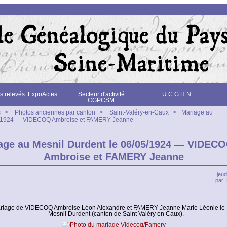
s relevés: ExpoActes
Secteur d'activité
U.C.G.H.N.
CGPCSM
s
>
Photos anciennes par canton
>
Saint-Valéry-en-Caux
>
Mariage au
05/1924 — VIDECOQ Ambroise et FAMERY Jeanne
age au Mesnil Durdent le 06/05/1924 — VIDEC
Ambroise et FAMERY Jeanne
jeud
par
riage de VIDECOQ Ambroise Léon Alexandre et FAMERY Jeanne Marie Léonie le 
Mesnil Durdent (canton de Saint Valéry en Caux).