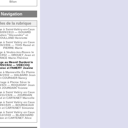
Bilan
Navigation
cles de la rubrique
e à Saint-Valéry-en-Caux
30/09/1913 — GOUARD
ulien "Alexandre" et
OULLAND Henriette
e à Saint Valéry en Caux
/06/1906 — TOIS Raoul et
PIERRE Marie
ge à Veules-les-Roses le
/1952 — DROUET Jean et
ANCE Marie-Thérèse
ge au Mesnil Durdent le
/05/1924 — VIDECOQ
oise et FAMERY Jeanne
e à Manneville És Plains
/06/1932 — HALBARD Jean
et COURSIER Nancy
iage à Pleine Sève le
/1923 — ROQUIGNY Jean
t JOURDAIN Yvonne
e à Saint Valéry en Caux
23/11/1926 — JOURDAIN
d et CARTENET Marcelle
e à Saint Valéry en Caux
0/09/1929 — BOURGEAUX
n et CARTENET Simonne
e à Saint Valéry en Caux
0/12/1930 — BLANCHARD
ton et CARTENET Alice