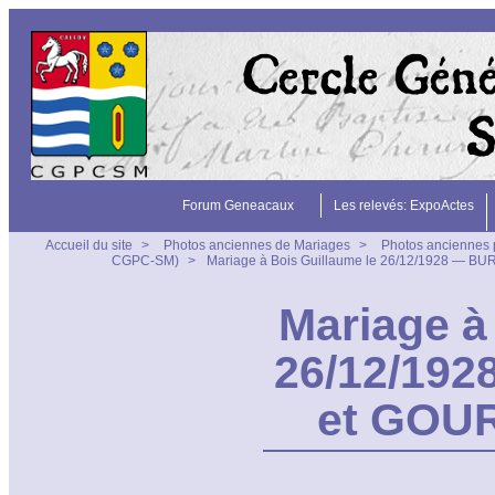
Forum Geneacaux
Les relevés: ExpoActes
Accueil du site
>
Photos anciennes de Mariages
>
Photos anciennes 
CGPC-SM)
>
Mariage à Bois Guillaume le 26/12/1928 — 
Mariage à
26/12/19
et GOU