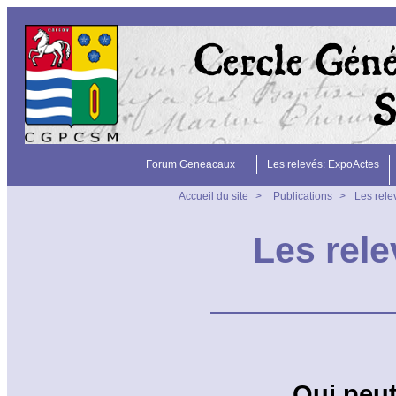
Forum Geneacaux
Les relevés: ExpoActes
Accueil du site
>
Publications
>
Les rele
Les rele
Qui peut