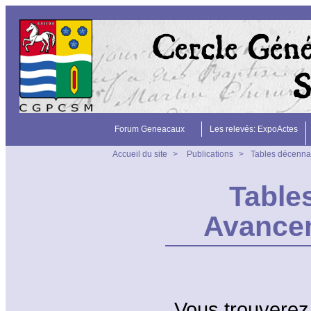
Forum Geneacaux
Les relevés: ExpoActes
Accueil du site
>
Publications
>
Tables décennal
Table
Avancem
Vous trouverez d