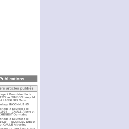
Publications
ers articles publiés
iage à Bourdainville le
/1927 — SIMEON Léopold
et LANGLOIS Marie
ariage INCONNUS 85
ariage à Neufbosc le
/1929 — CAULE Albert et
CHENEST Germaine
ariage à Neufbosc le
/1929 — BLONDEL Ernest
et CAULE Albertine
raphe Du XVI ème siècle