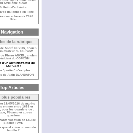
au XVIII ème siècle
Bulletin d’adhésion
ives Italiennes en ligne
ée des adhérents 2026 :
Bilan
Navigation
cles de la rubrique
 de André DEVOS, ancien
inistrateur du CGPCSM
de Pierre ANCEL, ancien
résident du CGPCSM
 d’un administrateur du
CGPCSM !
e "portier" n’est plus !
s de Alain BLANBATON
Top Articles
 plus populaires
 au 13/05/2026 de marins
s en mer entre 1691 et
 pour les quartiers de :
ppe, Fécamp et autres
quartiers
nante vocation de Louise
Sidonie PAVÉ
s quand a t-on un nom de
famille ?