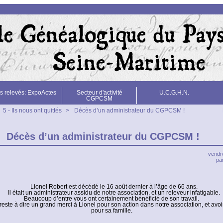
s relevés: ExpoActes
Secteur d'activité
U.C.G.H.N.
CGPCSM
5 - Ils nous ont quittés
>
Décès d’un administrateur du CGPCSM !
Décès d’un administrateur du CGPCSM !
vendr
p
Lionel Robert est décédé le 16 août dernier à l’âge de 66 ans.
Il était un administrateur assidu de notre association, et un releveur infatigable.
Beaucoup d’entre vous ont certainement bénéficié de son travail.
 reste à dire un grand merci à Lionel pour son action dans notre association, et av
pour sa famille.