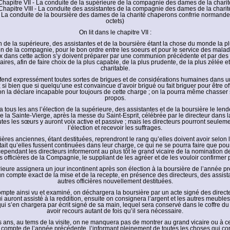
Chapitre VII - La conduite de la supérieure de la compagnie des dames de la charit
Chapitre VIII - La conduite des assistantes de la compagnie des dames de la charit
- La conduite de la boursière des dames de la charité chaperons confrrie normand
octets)
On lit dans le chapitre VII :
ion de la supérieure, des assistantes et de la boursière étant la chose du monde la p
en de la compagnie, pour le bon ordre entre les soeurs et pour le service des malade
ix dans cette action s’y doivent préparer par une communion précédente et par des 
aires, afin de faire choix de la plus capable, de la plus prudente, de la plus zélée et
charitable.
ffend expressément toutes sortes de brigues et de considérations humaines dans u
 ; si bien que si quelqu’une est convaincue d’avoir brigué ou fait briguer pour être off
 la déclare incapable pour toujours de cette charge ; on la pourra même chasser s
propos.
ra tous les ans l’élection de la supérieure, des assistantes et de la boursière le len
de la Sainte-Vierge, après la messe du Saint-Esprit, célébrée par le directeur dans 
utes les sœurs y auront voix active et passive ; mais les directeurs pourront seulem
l’élection et recevoir les suffrages.
icières anciennes, étant destituées, reprendront le rang qu’elles doivent avoir selon l
tait qu’elles fussent continuées dans leur charge, ce qui ne se pourra faire que pou
cependant les directeurs informeront au plus tôt le grand vicaire de la nomination d
s officières de la Compagnie, le suppliant de les agréer et de les vouloir confirmer p
rieure assignera un jour incontinent après son élection à la boursière de l’année pr
n compte exact de la mise et de la recepte, en présence des directeurs, des assist
autres officières nouvellement destituées.
ompte ainsi vu et examiné, on déchargera la boursière par un acte signé des direct
 auront assisté à la reddition, ensuite on consignera l’argent et les autres meubles
qui s’en chargera par écrit signé de sa main, lequel sera conservé dans le coffre du
avoir recours autant de fois qu’il sera nécessaire.
s ans, au tems de la visite, on ne manquera pas de montrer au grand vicaire ou à ce
compte de l’année précédente, l’informant pleinement de toutes les choses qui co