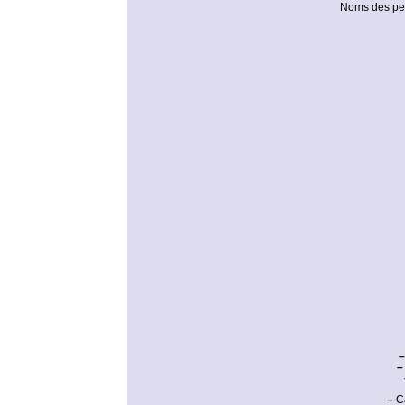
Noms des per
–
–
–
Ca