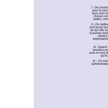
I - On chois
pour le ser
aura chez el
choses conc
nettes, com
II - On mettr
écrit jusqu’a
de qui elle a
la puisse soup
cahiers 
expressémen
III - Quan
semaine pour
avec le nom du
qu’il
IV - S’il a
administrati