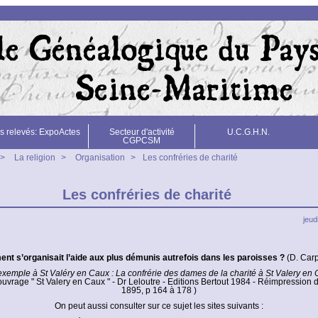
s relevés: ExpoActes
Secteur d'activité
U.C.G.H.N.
CGPCSM
>
La religion
>
Organisation
>
Les confréries de charité
Les confréries de charité
jeud
t s’organisait l’aide aux plus démunis autrefois dans les paroisses ?
(D. Carp
xemple à St Valéry en Caux : La confrérie des dames de la charité à St Valery en
l’ouvrage " St Valery en Caux " - Dr Leloutre - Editions Bertout 1984 - Réimpression d
1895, p 164 à 178 )
On peut aussi consulter sur ce sujet les sites suivants :