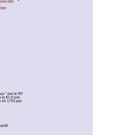
erie.htm
"
p.htm
aux " par le RP
 la fin d’une
mé en 1703 par
arité