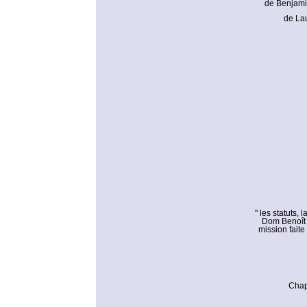
de Benjamin
de Lau
" les statuts,
Dom Benoît B
mission faite
Chap