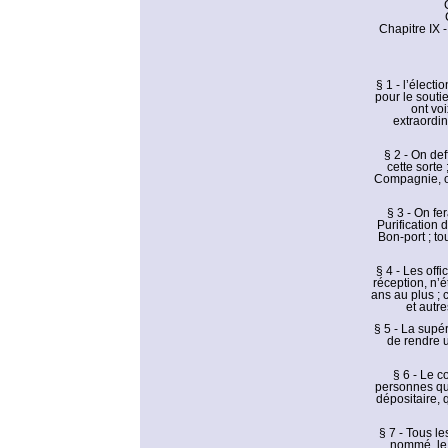
Chapitre IX 
§ 1 - l’élect
pour le souti
ont vo
extraordin
§ 2 - On de
cette sorte
Compagnie, on
§ 3 - On fe
Purification 
Bon-port ; to
§ 4 - Les off
réception, n’é
ans au plus ; 
et autre
§ 5 - La supé
de rendre u
§ 6 - Le c
personnes qui
dépositaire, 
§ 7 - Tous le
nommé, le 