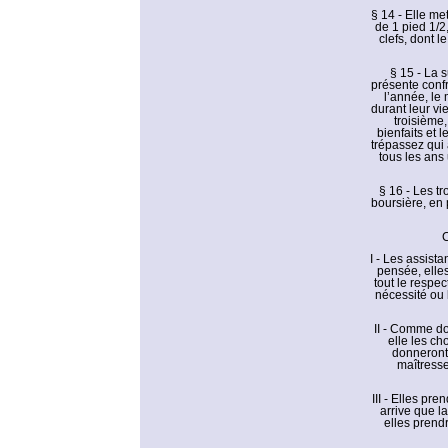
§ 14 - Elle met
de 1 pied 1/2,
clefs, dont l
§ 15 - La 
présente conf
l’année, le 
durant leur v
troisième
bienfaits et 
trépassez qui 
tous les ans
§ 16 - Les tr
boursière, en 
C
I - Les assist
pensée, elle
tout le respec
nécessité ou l
II - Comme do
elle les c
donneront 
maîtresse
III - Elles pr
arrive que l
elles prend