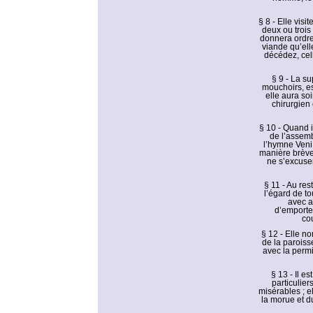
§ 8 - Elle vis
deux ou trois
donnera ordre
viande qu’ell
décédez, cel
§ 9 - La su
mouchoirs, es
elle aura so
chirurgien
§ 10 - Quand i
de l’assemb
l’hymne Veni 
manière brève,
ne s’excuser
§ 11 - Au res
l’égard de t
avec au
d’emportem
co
§ 12 - Elle n
de la paroiss
avec la permi
§ 13 - Il 
particulie
misérables ; 
la morue et du