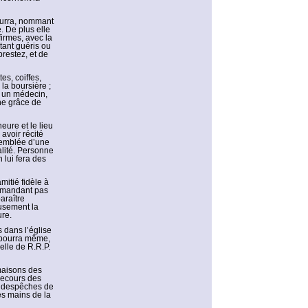
pourra, nommant
. De plus elle
irmes, avec la
tant guéris ou
restez, et de
es, coiffes,
la boursière ;
c un médecin,
ne grâce de
eure et le lieu
avoir récité
ssemblée d’une
alité. Personne
 lui fera des
mitié fidèle à
ommandant pas
paraître
eusement la
re.
 dans l’église
e pourra même,
elle de R.R.P.
maisons des
secours des
andespêches de
les mains de la