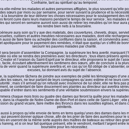
Confrairie, tant au spirituel qu’au temporel.
itera elle-même les malades et autres personnes affligées, le plus souvent qu’elle 
 des sœurs par mois ou par semaine, pour servir suivant la prudence et la nécessité
 à la boursière de leur délivrer les choses nécessaires pour le soulagement des inf
es feront cuire dans leurs maisons pendant le temps de leur service ; les malades é
les qui seront en semaine auront soin aussi de retirer les meubles qu’on leur aura p
les rendre bien nets à la boursière.
périeure aura soin qu’il y aye des matelats, des couvertures, chevets, draps, serviett
cuelles, cuilliers et autres meubles nécessaires aux malades, dont elle rechargera 
in aussi de faire faire ou achepter des confitures dans la saison, et conviendra ave
 et apotiquaire pour le payement des remèdes, n’était que quelqu’un s’offrit de bon
secourir les pauvres malades par charité.
l sera besoin d’assembler la Compagnie, la supérieure les fera avertir, marquant l’h
lée où elle se rendra des premières avec les directeurs ; tous étans présens après 
Creator et l’oraison du Saint-Esprit par le directeur, elle proposera le sujet de l’a
 facile, écoutant attentivement les sentimens des sœurs, afin de conclure à la plur
a de venir quand la supérieure avertira et, en cas qu’on fût obligé de s’absenter, on
excuses, lui donnant avis du sujet de l’absence.
te, la supérieure tâchera de joindre aux exemples de piété les témoignages d’une a
outes les sœurs, ne leur parlant de leurs compagnes qu’avec estime et ne leurs c
torité ; mais s’il arrivait qu’on refusât avec insolence de lui obéir, elle ne fera pas 
ent, se contentant de faire doucement ses plaintes au directeur qui avertira séri
upable d’entrer dans les sentiments d’une véritable soubmission envers la supérieu
ommera chaque mois trois ou quatre des dames qui feront la quête pour les malades
e, dans la chapelle de Notre-Dame-de-Bon-Port et dans celle de Saint-Léger ; ell
ssion du grand vicaire, faire mettre des throncs dans les susdites églises, et dans c
pénitents.
est aussi à propos qu’elle envoie de tems en tems quelqu’unes des dames dans les 
rs qui peuvent donner qulque chose, afin de les prier de faire des aumônes pour le 
elles en useront de la même sorte auprès des maîtres de bateaux au retour des gr
 hareng, et si on leur fait quelque présent, elle le vendront, mettant l’argent entre 
boursière pour les nécessitez.