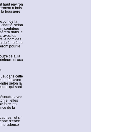
 et haut environ
fermera à trois
r la boursière
ction de la
charité, selon
ont contribué
sérera dans le
, avec les
vre le nom des
 de faire faire
eront pour le
outre cela, la
périeure et aux
é.
que, dans cette
volontés avec
rendre selon la
sœurs, qui sont
 résoudre avec
nie ; elles
r faire les
ence de la
agnes ; et s’il
ienne d’entre
n imprudence