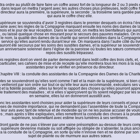
tra ordre au plutôt de faire faire un coffre assez fort de la longueur de 2 ou 3 pieds
 dans lequel on mettra l’argent avec les autres choses plus prétieuses, ledit coffre 
e directeur aura la première, la supérieure, la seconde ; la troisième sera gardée pa
qui aura le coffre chez elle.
supérieure se souviendra d’avoir 3 registres dans le premier desquels on écrira l’ére
rairie avec les règles de la Compagnie marquant ensuite les noms des dames de la 
mois et le jour de leur réception. Dans le second, on mettra les bienfaiteurs qui aur
ie, ou laissé quelque chose en mourant pour le secours des pauvres malades. On in
, le nom, la qualité des dames de la charité qui seront décédées dans la Compagnie
le service qu’elles auront rendu durant leur vie. On marquera dans l’autre côté du li
auront été secourus par les soins des susdites dames, et la supérieur se souviendra
 un anniversaire solennel dans l’église de la paroisse où toutes les sœurs communi
repos des susdits trépassez.
ois registres dont on vient de parler demeureront dans ledit coffre des trois clefs, et, 
particulier, ses cahiers de mise et de recepte qu’elle montrera tous les mois à la su
assistantes pour le vérifier en présence du directeur.
hapitre VIII : la conduite des assistantes de la Compagnie des Dames de la Charit
antes se souviendront qu’elles sont comme l’œil et la main de la supérieure, si bien 
s veilleront par son ordre sur tout ce qu’elle leur aura recommandé, exécutans ses 
t et la fidélité possible ; elles lui feront le rapport des choses qu’elles pourront app
e traitement des maladies ; et si elles s’aperçoivent qu’ils soient négligez par les 
en semaine, elles lui en donneront aussitôt avis.
nc les assistantes sont choisies pour aider la supérieure de leurs conseils et pour
hoses de moindre importance, qui ne demandent pas l’assemblée de toute la Compag
leur avis avec tant de retenue et de modestie qu’on ne les puisse accuser de vouloi
s ; mais après s’être expliquées, elles remettront la conduite des choses à la prud
supérieure, soubmettant avec estime leurs lumières à ses sentimens.
endront garde de ne pas s’élever par une vaine présomption au-dessus de leurs comp
a supérieure devienne malade ou soit affligée ou obligée de s’absenter, la plus anc
ra la conduite de la Compagnie, en sorte qu’elle n’innove rien et ne donne par so
sujet de plainte ou de murmure aux autres sœurs.