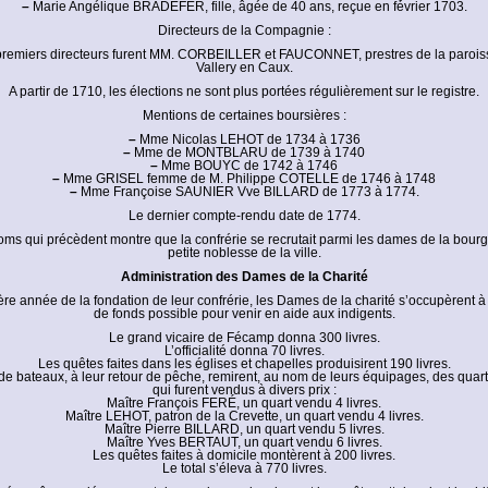
–
Marie Angélique BRADEFER, fille, âgée de 40 ans, reçue en février 1703.
Directeurs de la Compagnie :
remiers directeurs furent MM. CORBEILLER et FAUCONNET, prestres de la parois
Vallery en Caux.
A partir de 1710, les élections ne sont plus portées régulièrement sur le registre.
Mentions de certaines boursières :
–
Mme Nicolas LEHOT de 1734 à 1736
–
Mme de MONTBLARU de 1739 à 1740
–
Mme BOUYC de 1742 à 1746
–
Mme GRISEL femme de M. Philippe COTELLE de 1746 à 1748
–
Mme Françoise SAUNIER Vve BILLARD de 1773 à 1774.
Le dernier compte-rendu date de 1774.
noms qui précèdent montre que la confrérie se recrutait parmi les dames de la bourge
petite noblesse de la ville.
Administration des Dames de la Charité
re année de la fondation de leur confrérie, les Dames de la charité s’occupèrent à 
de fonds possible pour venir en aide aux indigents.
Le grand vicaire de Fécamp donna 300 livres.
L’officialité donna 70 livres.
Les quêtes faites dans les églises et chapelles produisirent 190 livres.
de bateaux, à leur retour de pêche, remirent, au nom de leurs équipages, des quar
qui furent vendus à divers prix :
Maître François FERÉ, un quart vendu 4 livres.
Maître LEHOT, patron de la Crevette, un quart vendu 4 livres.
Maître Pierre BILLARD, un quart vendu 5 livres.
Maître Yves BERTAUT, un quart vendu 6 livres.
Les quêtes faites à domicile montèrent à 200 livres.
Le total s’éleva à 770 livres.