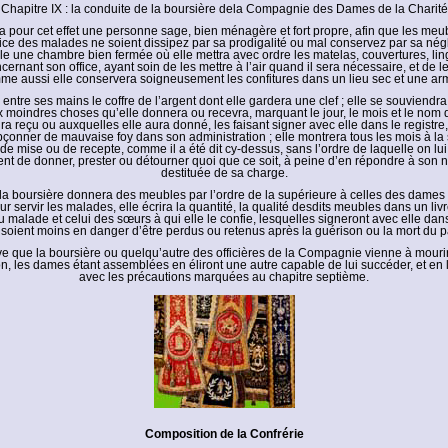
Chapitre IX : la conduite de la boursière dela Compagnie des Dames de la Charité
ira pour cet effet une personne sage, bien ménagère et fort propre, afin que les meu
vice des malades ne soient dissipez par sa prodigalité ou mal conservez par sa négl
le une chambre bien fermée où elle mettra avec ordre les matelas, couvertures, lin
ernant son office, ayant soin de les mettre à l’air quand il sera nécessaire, et de le
me aussi elle conservera soigneusement les confitures dans un lieu sec et une arm
a entre ses mains le coffre de l’argent dont elle gardera une clef ; elle se souviendr
ux moindres choses qu’elle donnera ou recevra, marquant le jour, le mois et le nom
ura reçu ou auxquelles elle aura donné, les faisant signer avec elle dans le registre,
çonner de mauvaise foy dans son administration ; elle montrera tous les mois à la
de mise ou de recepte, comme il a été dit cy-dessus, sans l’ordre de laquelle on lu
t de donner, prester ou détourner quoi que ce soit, à peine d’en répondre à son n
destituée de sa charge.
d la boursière donnera des meubles par l’ordre de la supérieure à celles des dames 
 servir les malades, elle écrira la quantité, la qualité desdits meubles dans un livre
 malade et celui des sœurs à qui elle le confie, lesquelles signeront avec elle dans l
s soient moins en danger d’être perdus ou retenus après la guérison ou la mort du pa
rrive que la boursière ou quelqu’autre des officières de la Compagnie vienne à mouri
on, les dames étant assemblées en éliront une autre capable de lui succéder, et en 
avec les précautions marquées au chapitre septième.
Composition de la Confrérie