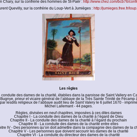
 Chary, sur la confrérie des hommes de St-Paër :
http://www.chez.com/bcb76/confr
rent Quevilly, sur la confrérie du Loup-Vert à Jumièges :
http://jumieges.free.fr/lou
Les règles
 la conduite des dames de la charité, établies dans la paroisse de Saint Vallery en C
ugnye, prieur et vicaire général de l’abbaye de la Très Sainte Trinité de Fécamp à
 par lesdits religieux de l’abbaye audit lieu de Saint Valery le 6 juillet 1670 - impri
Michel Lallemant - 44 pages.
Règles, divisées en neuf chapitres, imposées à ces dites dames
Chapitre I - La conduite des dames de la charité à l’égard de Dieu
Chapitre II - La conduite des dames de la charité à l’égard du prochain
Chapitre III - La conduite des dames de la charité entre elles
itre IV - Des personnes qu’on doit admettre dans la compagnie des dames de la ch
Chapitre V - Les personnes que doivent secourir les dames de la charité
Chapitre VI - La conduite du directeur des dames de la charité