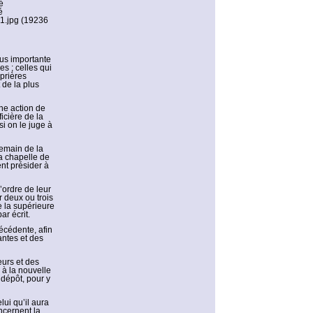
é
é
e1.jpg (19236
lus importante
s ; celles qui
prières
 de la plus
ne action de
icière de la
i on le juge à
demain de la
la chapelle de
ent présider à
’ordre de leur
r deux ou trois
e la supérieure
ar écrit.
écédente, afin
antes et des
eurs et des
 à la nouvelle
 dépôt, pour y
lui qu’il aura
ncernent la