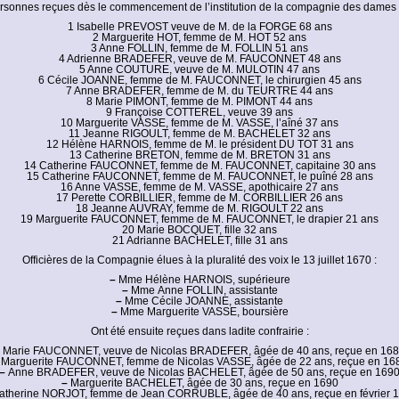
sonnes reçues dès le commencement de l’institution de la compagnie des dames de
1 Isabelle PREVOST veuve de M. de la FORGE 68 ans
2 Marguerite HOT, femme de M. HOT 52 ans
3 Anne FOLLIN, femme de M. FOLLIN 51 ans
4 Adrienne BRADEFER, veuve de M. FAUCONNET 48 ans
5 Anne COUTURE, veuve de M. MULOTIN 47 ans
6 Cécile JOANNE, femme de M. FAUCONNET, le chirurgien 45 ans
7 Anne BRADEFER, femme de M. du TEURTRE 44 ans
8 Marie PIMONT, femme de M. PIMONT 44 ans
9 Françoise COTTEREL, veuve 39 ans
10 Marguerite VASSE, femme de M. VASSE, l’aîné 37 ans
11 Jeanne RIGOULT, femme de M. BACHELET 32 ans
12 Hélène HARNOIS, femme de M. le président DU TOT 31 ans
13 Catherine BRETON, femme de M. BRETON 31 ans
14 Catherine FAUCONNET, femme de M. FAUCONNET, capitaine 30 ans
15 Catherine FAUCONNET, femme de M. FAUCONNET, le puîné 28 ans
16 Anne VASSE, femme de M. VASSE, apothicaire 27 ans
17 Perette CORBILLIER, femme de M. CORBILLIER 26 ans
18 Jeanne AUVRAY, femme de M. RIGOULT 22 ans
19 Marguerite FAUCONNET, femme de M. FAUCONNET, le drapier 21 ans
20 Marie BOCQUET, fille 32 ans
21 Adrianne BACHELET, fille 31 ans
Officières de la Compagnie élues à la pluralité des voix le 13 juillet 1670 :
–
Mme Hélène HARNOIS, supérieure
–
Mme Anne FOLLIN, assistante
–
Mme Cécile JOANNE, assistante
–
Mme Marguerite VASSE, boursière
Ont été ensuite reçues dans ladite confrairie :
Marie FAUCONNET, veuve de Nicolas BRADEFER, âgée de 40 ans, reçue en 16
Marguerite FAUCONNET, femme de Nicolas VASSE, âgée de 22 ans, reçue en 16
–
Anne BRADEFER, veuve de Nicolas BACHELET, âgée de 50 ans, reçue en 169
–
Marguerite BACHELET, âgée de 30 ans, reçue en 1690
therine NORJOT, femme de Jean CORRUBLE, âgée de 40 ans, reçue en février 