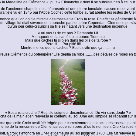
« la Madelline de Clémence « ,puis « Climanchy « dont il ne subsiste rien à ce jour 
 de l’ancienne chapelle de la léproserie et une pierre tumulaire cassée recouvran
rait été vu en 1845 par l’Abbé Cochet ;cette tombe aurait abritée les restes de Clém
ence que l’on doit le miracle des roses et la Croix la rose .En effet sa générosité 
u village lui était sévèrement reproché par son père.Cependant Clémence persévé
qu’un jour celui-ci surpris sa fille se hâtant vers une destination inconnue.
« où vas tu de ce pas ? Demanda t-il
M’enquérir de la santé de la bonne Tiennote
Mais que caches tu si bien dans les plis de ta robe ?
Père !!!..... Par pitié !!!!...........
Montre moi ce que tu caches ? Et plus vite que ça …...... »
euse Clémence du obtempérer.Elle déplia sa robe ,,,,,,,,,des pétales de roses en t
« Et dans la cruche ? Rugit le seigneur décontenancé .Du vin sans doute ? »
rracha de la main et en renversa le contenu au sol .Une eau limpide se répandit sur 
onc que cette Croix avait été érigée pour commémorer le miracle des roses et planté
même de la rencontre de Clémence et de son père ;d’où le nom de « Croix la rose 
soit,la croix s’effondra en 1744 et demeura au sol jusqu’en 1780 .Elle fut relevée 