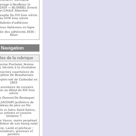
ariage à Neufbosc le
/1929 — BLONDEL Ernest
et CAULE Albertine
raphe Du XVI ème siècle
au XVIII ème siècle
Bulletin d’adhésion
ives Italiennes en ligne
ée des adhérents 2026 :
Bilan
Navigation
cles de la rubrique
herine Pochetat, femme
t, héroïne à la révolution
racines cauchoises de
éphine De Beauharnais
plot raté de Cadoudal en
1803
 aventures du corsaire
dar au début du XIX ème
siècle
c Dumont De Bostaquet
 JACOUPI jardiniers de
âteau de père en fils
le et Jules Saint Saëns,
ux artistes et cousins
lointains ?
s Vasse, maire perpétuel
faiteur de son bourg natal
ine, Lanté et pécheux ;
sinateurs, graveurs et
peintres