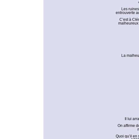
Les ruines
entrouverte au
C’est à Clém
malheureux d
La malheur
Il lui a
On affirme d
Quoi qu’il en 