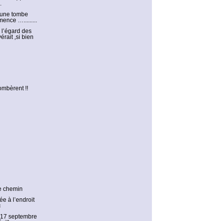
.
t une tombe
ence ….........
à l’égard des
rait ,si bien
ombèrent !!
le chemin
e à l’endroit
«
le 17 septembre