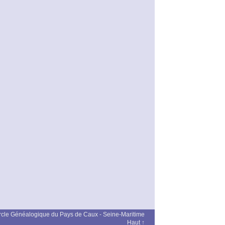
cle Généalogique du Pays de Caux - Seine-Maritime
Haut ↑