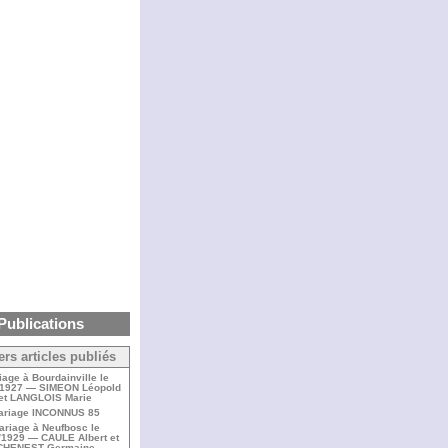
Publications
ers articles publiés
iage à Bourdainville le
/1927 — SIMEON Léopold
et LANGLOIS Marie
ariage INCONNUS 85
ariage à Neufbosc le
/1929 — CAULE Albert et
CHENEST Germaine