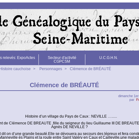
s relevés: ExpoActes
Secteur d'activité
U.C.G.H.N.
CGPCSM
Histoire cauchoise
>
Personnages
>
Clémence de BRÉAUTÉ
Clémence de BRÉAUTÉ
dimanche 1er
par
F
Histoire d’un village du Pays de Caux : NEVILLE …......
ent de Clémence DE BREAUTE ,fille du seigneur du lieu Guillaume III DE BREAUTE
Agnès DE NEVILLE ?
it dit on d’une grande beauté.Elle se dévouera au secours des lépreux et fera const
Manneville ès Plains et la route entre Saint Valéry en Caux et Cailleville,une mala