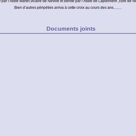
 par l’Abbé Martin,vicaire de Néville et bénite par l’Abbé de Lapleinière ,curé de Né
Bien d’autres péripéties arriva à cette croix au cours des ans.........
Documents joints