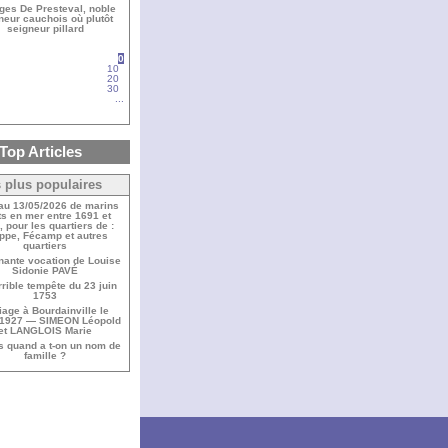
ges De Presteval, noble
neur cauchois où plutôt
seigneur pillard
0
10
20
30
...
Top Articles
 plus populaires
 au 13/05/2026 de marins
s en mer entre 1691 et
 pour les quartiers de :
ppe, Fécamp et autres
quartiers
nante vocation de Louise
Sidonie PAVÉ
rrible tempête du 23 juin
1753
iage à Bourdainville le
/1927 — SIMEON Léopold
et LANGLOIS Marie
s quand a t-on un nom de
famille ?