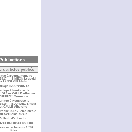
Publications
ers articles publiés
iage à Bourdainville le
/1927 — SIMEON Léopold
et LANGLOIS Marie
ariage INCONNUS 85
ariage à Neufbosc le
/1929 — CAULE Albert et
CHENEST Germaine
ariage à Neufbosc le
/1929 — BLONDEL Ernest
et CAULE Albertine
raphe Du XVI ème siècle
au XVIII ème siècle
Bulletin d’adhésion
ives Italiennes en ligne
ée des adhérents 2026 :
Bilan