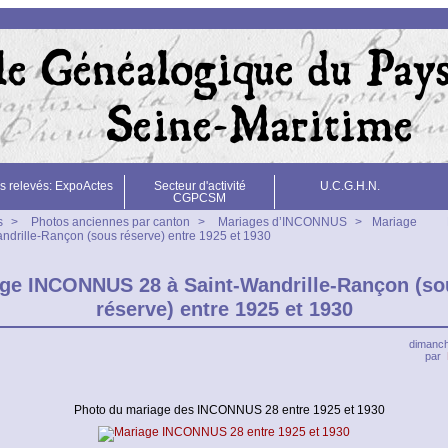
s relevés: ExpoActes
Secteur d'activité
U.C.G.H.N.
CGPCSM
s
>
Photos anciennes par canton
>
Mariages d’INCONNUS
>
Mariage
rille-Rançon (sous réserve) entre 1925 et 1930
ge INCONNUS 28 à Saint-Wandrille-Rançon (so
réserve) entre 1925 et 1930
dimanch
par
Photo du mariage des INCONNUS 28 entre 1925 et 1930