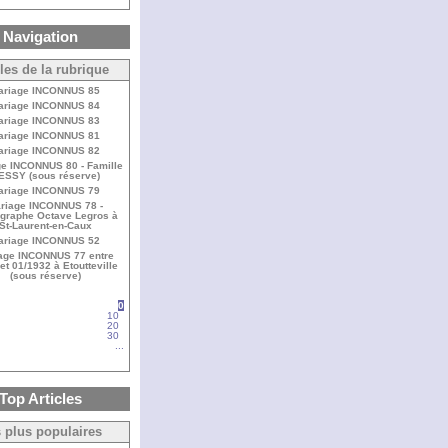
Navigation
cles de la rubrique
ariage INCONNUS 85
ariage INCONNUS 84
ariage INCONNUS 83
ariage INCONNUS 81
ariage INCONNUS 82
e INCONNUS 80 - Famille
ESSY (sous réserve)
ariage INCONNUS 79
riage INCONNUS 78 -
graphe Octave Legros à
St-Laurent-en-Caux
ariage INCONNUS 52
age INCONNUS 77 entre
et 01/1932 à Etoutteville
(sous réserve)
0
10
20
30
...
Top Articles
 plus populaires