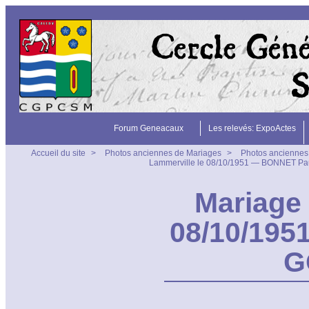
Forum Geneacaux
Les relevés: ExpoActes
Accueil du site
>
Photos anciennes de Mariages
>
Photos anciennes
Lammerville le 08/10/1951 — BONNET Pau
Mariage 
08/10/195
G