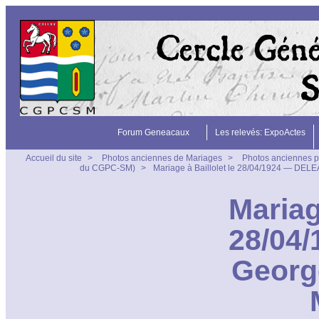
Forum Geneacaux
Les relevés: ExpoActes
Accueil du site
>
Photos anciennes de Mariages
>
Photos anciennes p
du CGPC-SM)
>
Mariage à Baillolet le 28/04/1924 — DE
Mariag
28/04
Georg