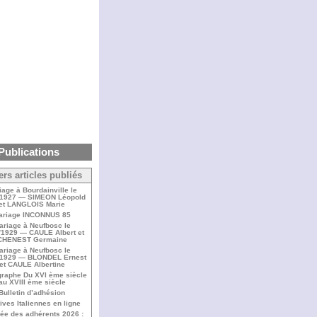
Publications
ers articles publiés
iage à Bourdainville le
/1927 — SIMEON Léopold
et LANGLOIS Marie
ariage INCONNUS 85
ariage à Neufbosc le
/1929 — CAULE Albert et
CHENEST Germaine
ariage à Neufbosc le
/1929 — BLONDEL Ernest
et CAULE Albertine
raphe Du XVI ème siècle
au XVIII ème siècle
Bulletin d’adhésion
ives Italiennes en ligne
ée des adhérents 2026 :