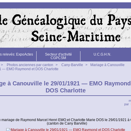
s relevés: ExpoActes
Secteur d'activité
U.C.G.H.N.
CGPCSM
>
Photos anciennes par canton
>
Cany-Barville
>
Mariage à Canouville
21 — EMO Raymond et DOS Charlotte
ge à Canouville le 29/01/1921 — EMO Raymond
DOS Charlotte
m
par
 mariage de Raymond Marcel Henri EMO et Charlotte Marie DOS le 29/01/1921 à 
(canton de Cany Barville)