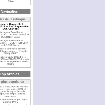
Bilan
Navigation
cles de la rubrique
riage à Canouville le
/1921 — EMO Raymond et
DOS Charlotte
ariage à Bosville le
/1929 — LELONG André et
QUERTIER Lucie
ariage à Bosville le
/1906 — QUERTIER Léon
et LOQUÉ Marie
age à Veulettes sur Mer
 20ème siècle — Famille
TANQUERAY
iage à Cany-Barville le
/1905 — BUVELOT Joseph
ant et TANQUERAY Marie
Marthe
Top Articles
 plus populaires
 au 13/05/2026 de marins
s en mer entre 1691 et
 pour les quartiers de :
ppe, Fécamp et autres
quartiers
nante vocation de Louise
Sidonie PAVÉ