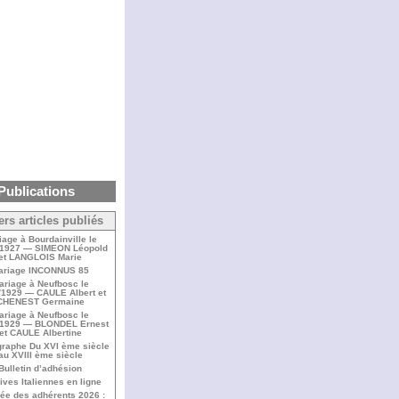
Publications
ers articles publiés
iage à Bourdainville le
/1927 — SIMEON Léopold
et LANGLOIS Marie
ariage INCONNUS 85
ariage à Neufbosc le
/1929 — CAULE Albert et
CHENEST Germaine
ariage à Neufbosc le
/1929 — BLONDEL Ernest
et CAULE Albertine
raphe Du XVI ème siècle
au XVIII ème siècle
Bulletin d’adhésion
ives Italiennes en ligne
ée des adhérents 2026 :