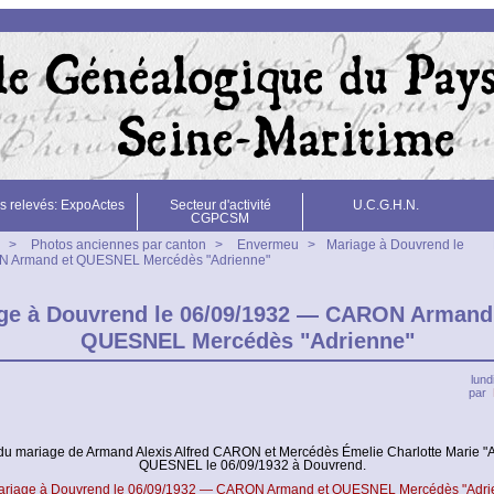
s relevés: ExpoActes
Secteur d'activité
U.C.G.H.N.
CGPCSM
>
Photos anciennes par canton
>
Envermeu
>
Mariage à Douvrend le
N Armand et QUESNEL Mercédès "Adrienne"
ge à Douvrend le 06/09/1932 — CARON Armand
QUESNEL Mercédès "Adrienne"
lund
par
du mariage de Armand Alexis Alfred CARON et Mercédès Émelie Charlotte Marie "
QUESNEL le 06/09/1932 à Douvrend.