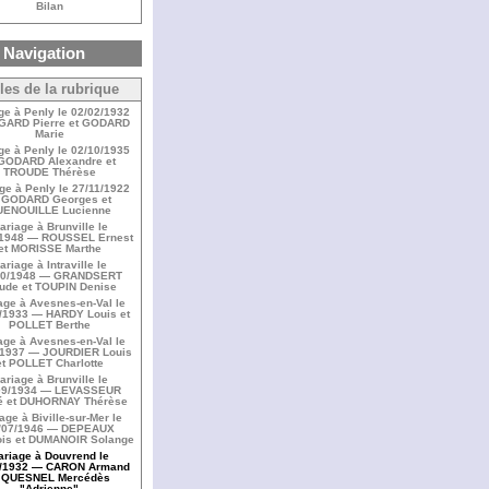
Bilan
Navigation
cles de la rubrique
ge à Penly le 02/02/1932
GARD Pierre et GODARD
Marie
ge à Penly le 02/10/1935
GODARD Alexandre et
TROUDE Thérèse
ge à Penly le 27/11/1922
GODARD Georges et
ENOUILLE Lucienne
ariage à Brunville le
/1948 — ROUSSEL Ernest
et MORISSE Marthe
ariage à Intraville le
10/1948 — GRANDSERT
ude et TOUPIN Denise
age à Avesnes-en-Val le
/1933 — HARDY Louis et
POLLET Berthe
age à Avesnes-en-Val le
/1937 — JOURDIER Louis
et POLLET Charlotte
ariage à Brunville le
09/1934 — LEVASSEUR
é et DUHORNAY Thérèse
age à Biville-sur-Mer le
/07/1946 — DEPEAUX
ois et DUMANOIR Solange
ariage à Douvrend le
9/1932 — CARON Armand
t QUESNEL Mercédès
"Adrienne"