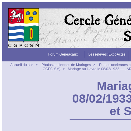
Forum Geneacaux
Les relevés: ExpoActes
Accueil du site
>
Photos anciennes de Mariages
>
Photos anciennes p
CGPC-SM)
>
Mariage au Havre le 08/02/1933 — L
Maria
08/02/19
et 