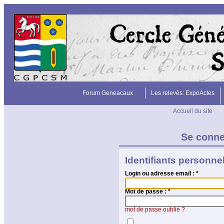
Forum Geneacaux
Les relevés: ExpoActes
Accueil du site
Se conn
Identifiants personne
Login ou adresse email :
*
Mot de passe :
*
mot de passe oublié ?