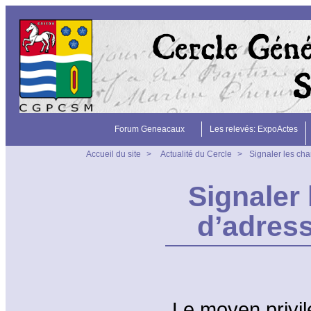
Forum Geneacaux
Les relevés: ExpoActes
Accueil du site
>
Actualité du Cercle
>
Signaler les ch
Signaler
d’adress
Le moyen privilé