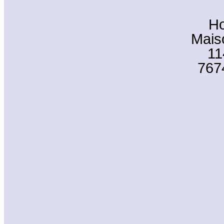
Ho
Mais
11
767