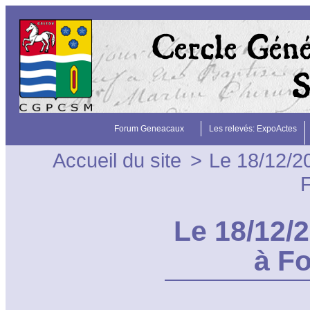
Forum Geneacaux
Les relevés: ExpoActes
Accueil du site
>
Le 18/12/2
F
Le 18/12/
à F