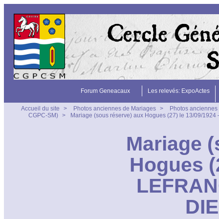
Forum Geneacaux
Les relevés: ExpoActes
Accueil du site
>
Photos anciennes de Mariages
>
Photos anciennes 
CGPC-SM)
>
Mariage (sous réserve) aux Hogues (27) le 13/09/192
Mariage (
Hogues (
LEFRANÇ
DIE