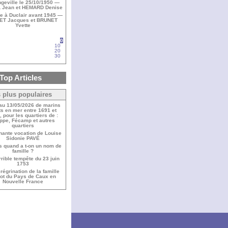
geville le 25/10/1950 —
 Jean et HEMARD Denise
e à Duclair avant 1945 —
ET Jacques et BRUNET
Yvette
0
10
20
30
Top Articles
 plus populaires
 au 13/05/2026 de marins
s en mer entre 1691 et
 pour les quartiers de :
ppe, Fécamp et autres
quartiers
nante vocation de Louise
Sidonie PAVÉ
s quand a t-on un nom de
famille ?
rrible tempête du 23 juin
1753
régrination de la famille
bot du Pays de Caux en
Nouvelle France