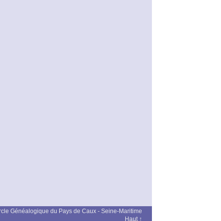
cle Généalogique du Pays de Caux - Seine-Maritime
Haut ↑