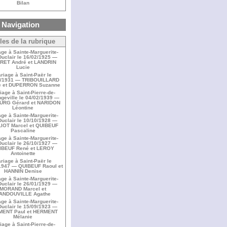
Bilan
Navigation
cles de la rubrique
ge à Sainte-Marguerite-
Duclair le 16/02/1925 —
RET André et LANDRIN
Lucie
riage à Saint-Paër le
0/1931 — TRIBOUILLARD
e et DUPERRON Suzanne
iage à Saint-Pierre-de-
geville le 04/02/1939 —
URG Gérard et NARIDON
Léontine
ge à Sainte-Marguerite-
Duclair le 10/10/1928 —
IOT Marcel et QUIBEUF
Pascaline
ge à Sainte-Marguerite-
Duclair le 26/10/1927 —
IBEUF René et LEROY
Antoinette
riage à Saint-Paër le
1947 — QUIBEUF Raoul et
HANNIN Denise
ge à Sainte-Marguerite-
Duclair le 26/01/1929 —
MORAND Marcel et
ANDOUVILLE Agathe
ge à Sainte-Marguerite-
Duclair le 15/09/1923 —
ENT Paul et HERMENT
Mélanie
iage à Saint-Pierre-de-