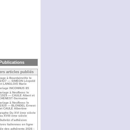
Publications
ers articles publiés
iage à Bourdainville le
/1927 — SIMEON Léopold
et LANGLOIS Marie
ariage INCONNUS 85
ariage à Neufbosc le
/1929 — CAULE Albert et
CHENEST Germaine
ariage à Neufbosc le
/1929 — BLONDEL Ernest
et CAULE Albertine
raphe Du XVI ème siècle
au XVIII ème siècle
Bulletin d’adhésion
ives Italiennes en ligne
ée des adhérents 2026 :