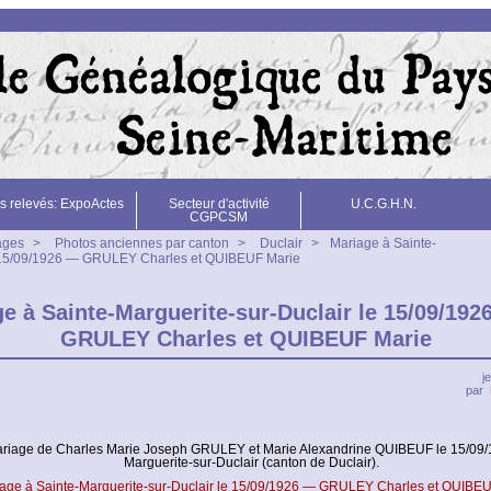
s relevés: ExpoActes
Secteur d'activité
U.C.G.H.N.
CGPCSM
ages
>
Photos anciennes par canton
>
Duclair
>
Mariage à Sainte-
e 15/09/1926 — GRULEY Charles et QUIBEUF Marie
e à Sainte-Marguerite-sur-Duclair le 15/09/192
GRULEY Charles et QUIBEUF Marie
j
par
riage de Charles Marie Joseph GRULEY et Marie Alexandrine QUIBEUF le 15/09/1
Marguerite-sur-Duclair (canton de Duclair).