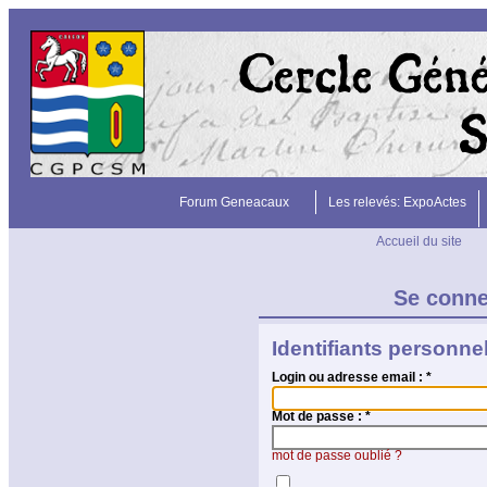
Forum Geneacaux
Les relevés: ExpoActes
Accueil du site
Se conn
Identifiants personne
Login ou adresse email :
*
Mot de passe :
*
mot de passe oublié ?