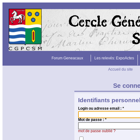
Forum Geneacaux
Les relevés: ExpoActes
Accueil du site
Se conn
Identifiants personne
Login ou adresse email :
*
Mot de passe :
*
mot de passe oublié ?