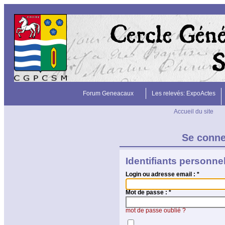
Forum Geneacaux
Les relevés: ExpoActes
Accueil du site
Se conn
Identifiants personne
Login ou adresse email :
*
Mot de passe :
*
mot de passe oublié ?