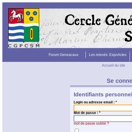
Forum Geneacaux
Les relevés: ExpoActes
Accueil du site
Se conn
Identifiants personne
Login ou adresse email :
*
Mot de passe :
*
mot de passe oublié ?