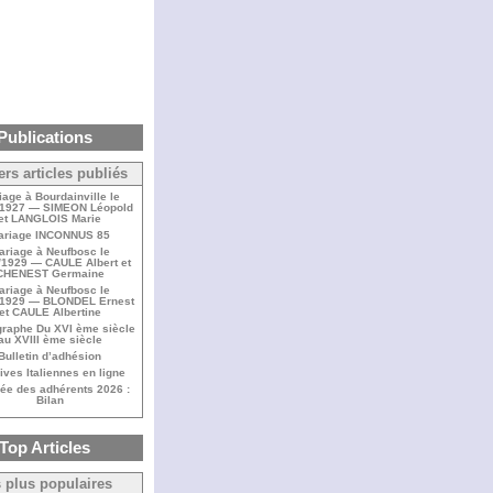
Publications
ers articles publiés
iage à Bourdainville le
/1927 — SIMEON Léopold
et LANGLOIS Marie
ariage INCONNUS 85
ariage à Neufbosc le
/1929 — CAULE Albert et
CHENEST Germaine
ariage à Neufbosc le
/1929 — BLONDEL Ernest
et CAULE Albertine
raphe Du XVI ème siècle
au XVIII ème siècle
Bulletin d’adhésion
ives Italiennes en ligne
ée des adhérents 2026 :
Bilan
Top Articles
 plus populaires