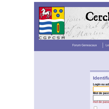
Forum Geneacaux
Le
Identif
Login ou ad
Mot de pas
mot de pass