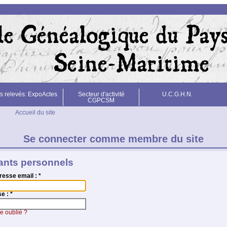
s relevés: ExpoActes
Secteur d'activité
U.C.G.H.N.
CGPCSM
Accueil du site
Se connecter comme membre du site
iants personnels
resse email :
*
se :
*
e oublié ?