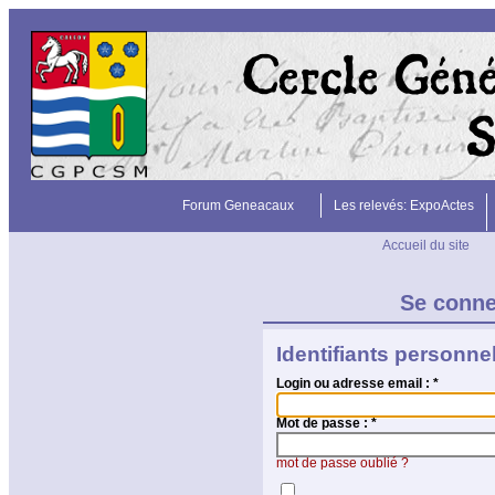
Forum Geneacaux
Les relevés: ExpoActes
Accueil du site
Se conn
Identifiants personne
Login ou adresse email :
*
Mot de passe :
*
mot de passe oublié ?