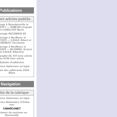
Publications
ers articles publiés
iage à Bourdainville le
/1927 — SIMEON Léopold
et LANGLOIS Marie
ariage INCONNUS 85
ariage à Neufbosc le
/1929 — CAULE Albert et
CHENEST Germaine
ariage à Neufbosc le
/1929 — BLONDEL Ernest
et CAULE Albertine
raphe Du XVI ème siècle
au XVIII ème siècle
Bulletin d’adhésion
ives Italiennes en ligne
ée des adhérents 2026 :
Bilan
Navigation
cles de la rubrique
ives Italiennes en ligne
ves Nationales d’Outre-
mer
CIMARCONET
ctimes du nazisme en
Normandie