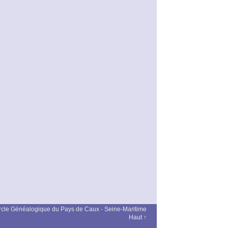
cle Généalogique du Pays de Caux - Seine-Maritime
Haut ↑