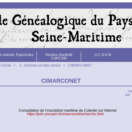
s relevés: ExpoActes
Secteur d'activité
U.C.G.H.N.
CGPCSM
 Cercle
>
1 - Archives et sites divers
>
CIMARCONET
CIMARCONET
ma
par
Consultation de l’inscription maritime du Cotentin sur Internet
https://pdn.unicaen.fr/cimarconet/recherche.html