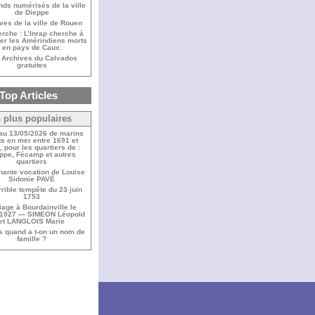
nds numérisés de la ville
de Dieppe
ves de la ville de Rouen
rche : L’Inrap cherche à
fier les Amérindiens morts
en pays de Caux.
 Archives du Calvados
gratuites
Top Articles
 plus populaires
 au 13/05/2026 de marins
s en mer entre 1691 et
 pour les quartiers de :
ppe, Fécamp et autres
quartiers
nante vocation de Louise
Sidonie PAVÉ
rrible tempête du 23 juin
1753
iage à Bourdainville le
/1927 — SIMEON Léopold
et LANGLOIS Marie
s quand a t-on un nom de
famille ?