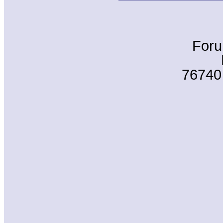
Foru
7674