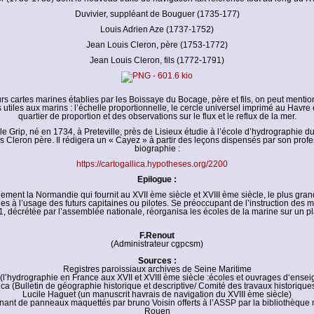
Duvivier, suppléant de Bouguer (1735-177)
Louis Adrien Aze (1737-1752)
Jean Louis Cleron, père (1753-1772)
Jean Louis Cleron, fils (1772-1791)
rs cartes marines établies par les Boissaye du Bocage, père et fils, on peut menti
 utiles aux marins : l’échelle proportionnelle, le cercle universel imprimé au Havre
quartier de proportion et des observations sur le flux et le reflux de la mer.
le Grip, né en 1734, à Preteville, près de Lisieux étudie à l’école d’hydrographie 
 Cleron père. Il rédigera un « Cayez » à partir des leçons dispensés par son profe
biographie :
https://cartogallica.hypotheses.org/2200
Epilogue :
nement la Normandie qui fournit au XVII ème siècle et XVIII ème siècle, le plus gr
ues à l’usage des futurs capitaines ou pilotes. Se préoccupant de l’instruction des ma
, décrétée par l’assemblée nationale, réorganisa les écoles de la marine sur un 
F.Renout
(Administrateur cgpcsm)
Sources :
Registres paroissiaux archives de Seine Maritime
(l’hydrographie en France aux XVII et XVIII ème siècle :écoles et ouvrages d‘ense
ica (Bulletin de géographie historique et descriptive/ Comité des travaux historique
Lucile Haguet (un manuscrit havrais de navigation du XVIII ème siècle)
ant de panneaux maquettés par bruno Voisin offerts à l’ASSP par la bibliothèque
Rouen