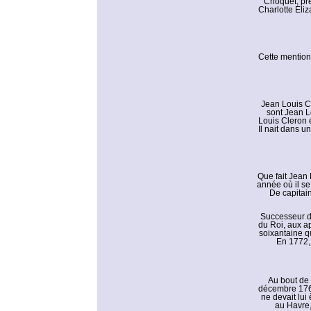
Choquet, prê
Charlotte Eli
Cette mention 
Jean Louis Cl
sont Jean Le
Louis Cleron e
Il nait dans u
Que fait Jean 
année où il se
De capitain
Successeur d’
du Roi, aux ap
soixantaine qu
En 1772, 
Au bout de 
décembre 1767,
ne devait lui
au Havre, 