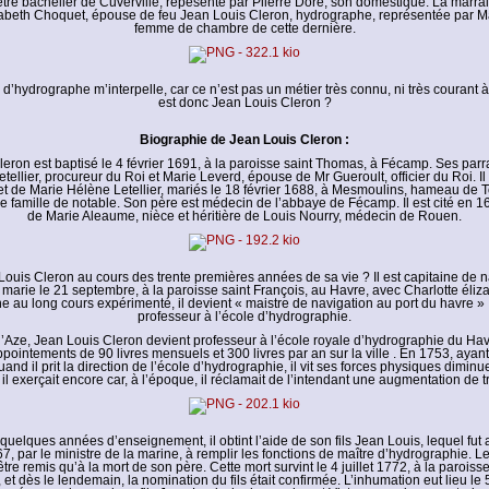
tre bachelier de Cuverville, repésenté par Piierre Doré, son domestique. La marr
zabeth Choquet, épouse de feu Jean Louis Cleron, hydrographe, représentée par 
femme de chambre de cette dernière.
d’hydrographe m’interpelle, car ce n’est pas un métier très connu, ni très courant 
est donc Jean Louis Cleron ?
Biographie de Jean Louis Cleron :
eron est baptisé le 4 février 1691, à la paroisse saint Thomas, à Fécamp. Ses parr
tellier, procureur du Roi et Marie Leverd, épouse de Mr Gueroult, officier du Roi. Il e
t de Marie Hélène Letellier, mariés le 18 février 1688, à Mesmoulins, hameau de Tou
ne famille de notable. Son père est médecin de l’abbaye de Fécamp. Il est cité en 
de Marie Aleaume, nièce et héritière de Louis Nourry, médecin de Rouen.
Louis Cleron au cours des trente premières années de sa vie ? Il est capitaine de 
 marie le 21 septembre, à la paroisse saint François, au Havre, avec Charlotte éli
e au long cours expérimenté, il devient « maistre de navigation au port du havre » ;
professeur à l’école d’hydrographie.
Aze, Jean Louis Cleron devient professeur à l’école royale d’hydrographie du Hav
pointements de 90 livres mensuels et 300 livres par an sur la ville . En 1753, ayant 
and il prit la direction de l’école d’hydrographie, il vit ses forces physiques dimin
il exerçait encore car, à l’époque, il réclamait de l’intendant une augmentation de t
quelques années d’enseignement, il obtint l’aide de son fils Jean Louis, lequel fut a
 par le ministre de la marine, à remplir les fonctions de maître d’hydrographie. Le 
 être remis qu’à la mort de son père. Cette mort survint le 4 juillet 1772, à la parois
et dès le lendemain, la nomination du fils était confirmée. L’inhumation eut lieu le 5