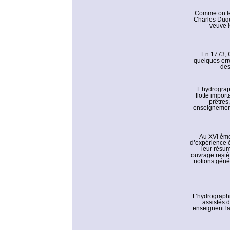
Comme on le 
Charles Duqu
veuve !
En 1773, C
quelques erre
des
L’hydrograp
flotte impor
prêtres
enseignement
Au XVI ème
d’expérience é
leur résum
ouvrage resté 
notions génér
L’hydrographi
assistés 
enseignent la