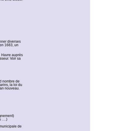
onner diverses
 en 1683, un
du Havre auprès
sseur. Voir sa
and nombre de
rins, la loi du
plan nouveau.
ignement)
s ….)
 municipale de