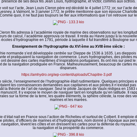
présence de ses deux fils Jean Louis, hydrographe, et Victor, commis aux octrois.
voit sur l’acte, Jean Louis Cleron père est décédé le 4 juillet 1772 ;or, sur l’acte 
esney, à Valmont, le 3 janvier 1772, le prêtre mentionne que son épouse Charlott
Comme quoi, il ne faut pas toujours se fier aux informations que l’on retrouve sur le
leron fils adressa à l’académie royale de marine des observations sur les longitu
urs de calcul, l’académie approuva ce travail. Il resta au Havre jusqu’à la nouvell
 écoles d‘hydrographie en 1791, période à laquelle il fut transféré à Boulogne sur 
Enseignement de l’hydrographie du XVI ème au XVIII ème siècle :
hie normande s’est développée centrée sur Dieppe de 1536 à 1635. Les dieppois
tante et pratiquaient la navigation de commerce. Leurs hydrographes, des pilotes m
, ont dessiné des cartes maritimes d’inspirations portugaises. Ils ont mis sur pied le
 de la navigation prodiguée en France. Malheureusement, beaucoup de cartes ma
disparues.
https://amhydro.org/wp-content/uploads/Chapitre-3.pdf
 siècle, l’enseignement de l’hydrographie était rudimentaire. Quelques principes 
taient les connaissances demandées aux capitaines et aux pilotes.Il n’existait pa
ât la théorie de l’art de naviguer. Seul le pilote Jacques de Vaulx rédigea en 1583
manuscrit. Il y expose le moyen de naviguer tant en longitude qu’en latitude. Il ra
ales sur la forme de la terre, les quatre éléments, la sphère céleste, la rose des ven
marines et les marées.
e d’état nait en France sous l’action de Richelieu et surtout de Colbert. Il emploie 
de pilotes, d’officiers de marines et d’hydrographes, nom donné à l’époque aux per
 navigation, lèvent les côtes et en dressent les cartes pour la défense du royaume, 
la navigation et la prospérité du commerce.