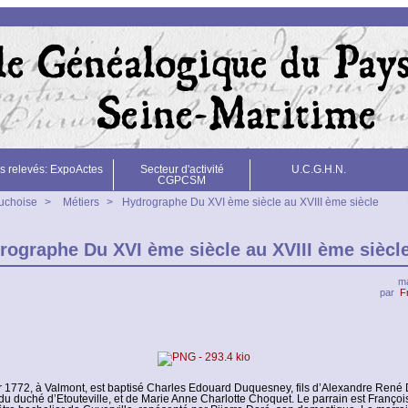
s relevés: ExpoActes
Secteur d'activité
U.C.G.H.N.
CGPCSM
auchoise
>
Métiers
>
Hydrographe Du XVI ème siècle au XVIII ème siècle
rographe Du XVI ème siècle au XVIII ème siècl
ma
par
F
er 1772, à Valmont, est baptisé Charles Edouard Duquesney, fils d’Alexandre René
du duché d’Etouteville, et de Marie Anne Charlotte Choquet. Le parrain est Franço