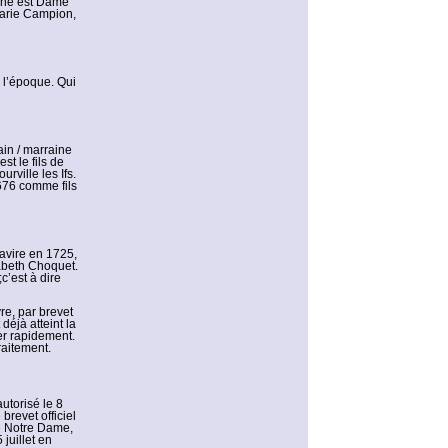
aine est Dame
Marie Campion,
à l’époque. Qui
ain / marraine
st le fils de
rville les Ifs.
1676 comme fils
navire en 1725,
zabeth Choquet.
c’est à dire
re, par brevet
déjà atteint la
uer rapidement.
raitement.
utorisé le 8
brevet officiel
se Notre Dame,
 juillet en