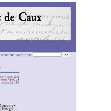
>>
Rechercher dans le site
e
rdi 7 juillet 2026
rancis RENOUT
popularité : 4%
 Duquesney,
is Edouard