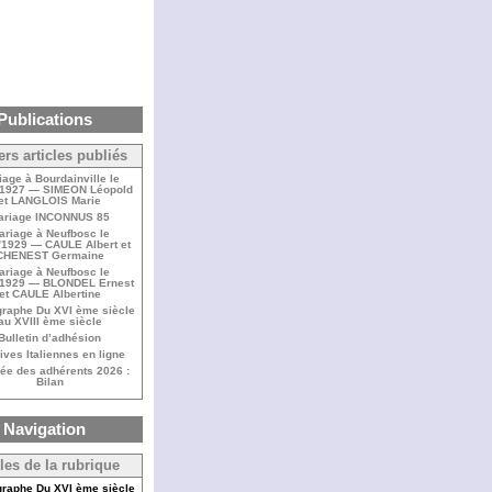
Publications
ers articles publiés
iage à Bourdainville le
/1927 — SIMEON Léopold
et LANGLOIS Marie
ariage INCONNUS 85
ariage à Neufbosc le
/1929 — CAULE Albert et
CHENEST Germaine
ariage à Neufbosc le
/1929 — BLONDEL Ernest
et CAULE Albertine
raphe Du XVI ème siècle
au XVIII ème siècle
Bulletin d’adhésion
ives Italiennes en ligne
ée des adhérents 2026 :
Bilan
Navigation
cles de la rubrique
raphe Du XVI ème siècle