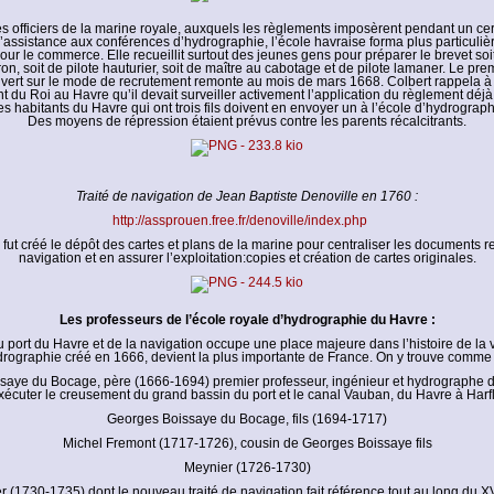
s officiers de la marine royale, auxquels les règlements imposèrent pendant un ce
’assistance aux conférences d’hydrographie, l’école havraise forma plus particuli
our le commerce. Elle recueillit surtout des jeunes gens pour préparer le brevet soit
ron, soit de pilote hauturier, soit de maître au cabotage et de pilote lamaner. Le pr
ouvert sur le mode de recrutement remonte au mois de mars 1668. Colbert rappela à
t du Roi au Havre qu’il devait surveiller activement l’application du règlement déjà
es habitants du Havre qui ont trois fils doivent en envoyer un à l’école d’hydrograph
Des moyens de répression étaient prévus contre les parents récalcitrants.
Traité de navigation de Jean Baptiste Denoville en 1760 :
http://assprouen.free.fr/denoville/index.php
fut créé le dépôt des cartes et plans de la marine pour centraliser les documents rel
navigation et en assurer l’exploitation:copies et création de cartes originales.
Les professeurs de l’école royale d’hydrographie du Havre :
du port du Havre et de la navigation occupe une place majeure dans l’histoire de la vi
drographie créé en 1666, devient la plus importante de France. On y trouve comme 
aye du Bocage, père (1666-1694) premier professeur, ingénieur et hydrographe de
 exécuter le creusement du grand bassin du port et le canal Vauban, du Havre à Harfl
Georges Boissaye du Bocage, fils (1694-1717)
Michel Fremont (1717-1726), cousin de Georges Boissaye fils
Meynier (1726-1730)
 (1730-1735) dont le nouveau traité de navigation fait référence tout au long du XV