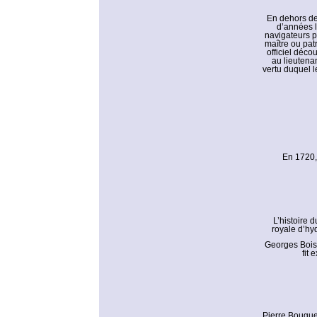
En dehors de
d’années l
navigateurs p
maître ou pat
officiel déc
au lieutenan
vertu duquel l
En 1720, 
L’histoire 
royale d’hy
Georges Boiss
fit
Pierre Bouguer