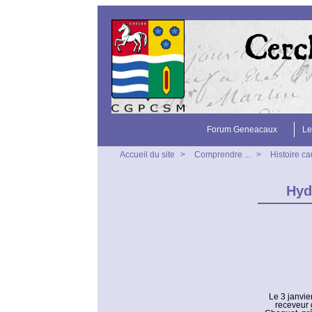
Forum Geneacaux
Le
Accueil du site
>
Comprendre ...
>
Histoire c
Hyd
Le 3 janvi
receveur 