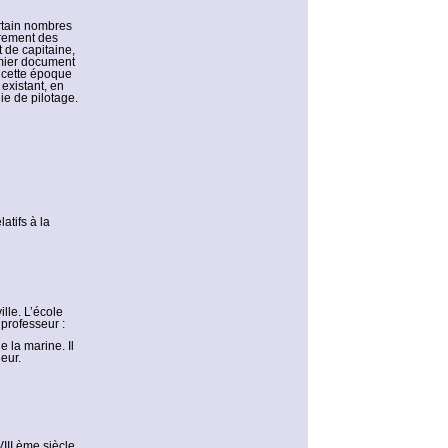
rtain nombres
èrement des
 de capitaine,
emier document
 cette époque
 existant, en
ie de pilotage.
atifs à la
lle. L’école
professeur :
 la marine. Il
eur.
III ème siècle.