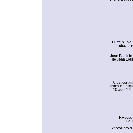
Outre plusieu
productions
Jean Baptiste 
de Jean Louis
C’est certai
livres classiq
10 août 1791
F.Russo 
Gall
Photos proven