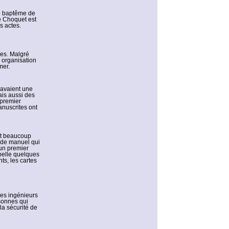
de baptême de
e Choquet est
s actes.
des. Malgré
e organisation
mer.
 avaient une
ais aussi des
 premier
nuscrites ont
et beaucoup
s de manuel qui
 un premier
ppelle quelques
ts, les cartes
des ingénieurs
sonnes qui
la sécurité de