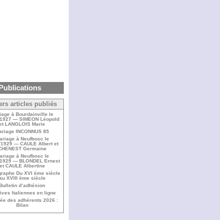
Publications
ers articles publiés
iage à Bourdainville le
/1927 — SIMEON Léopold
et LANGLOIS Marie
ariage INCONNUS 85
ariage à Neufbosc le
/1929 — CAULE Albert et
CHENEST Germaine
ariage à Neufbosc le
/1929 — BLONDEL Ernest
et CAULE Albertine
raphe Du XVI ème siècle
au XVIII ème siècle
Bulletin d’adhésion
ives Italiennes en ligne
ée des adhérents 2026 :
Bilan