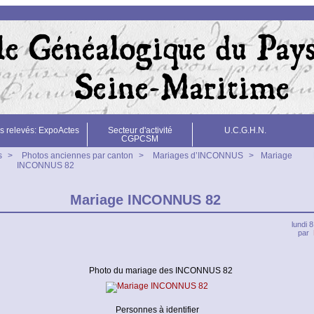
s relevés: ExpoActes
Secteur d'activité
U.C.G.H.N.
CGPCSM
s
>
Photos anciennes par canton
>
Mariages d’INCONNUS
>
Mariage
INCONNUS 82
Mariage INCONNUS 82
lundi 
par
Photo du mariage des INCONNUS 82
Personnes à identifier