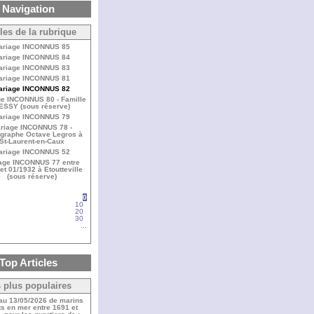
Navigation
cles de la rubrique
ariage INCONNUS 85
ariage INCONNUS 84
ariage INCONNUS 83
ariage INCONNUS 81
ariage INCONNUS 82
e INCONNUS 80 - Famille
ESSY (sous réserve)
ariage INCONNUS 79
riage INCONNUS 78 -
graphe Octave Legros à
St-Laurent-en-Caux
ariage INCONNUS 52
age INCONNUS 77 entre
et 01/1932 à Etoutteville
(sous réserve)
0
10
20
30
...
Top Articles
 plus populaires
 au 13/05/2026 de marins
s en mer entre 1691 et