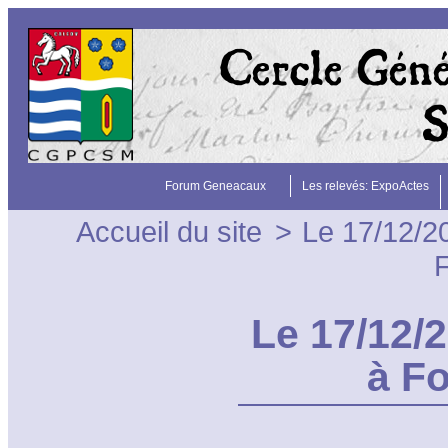
Forum Geneacaux
Les relevés: ExpoActes
Accueil du site
>
Le 17/12/2
F
Le 17/12/
à F