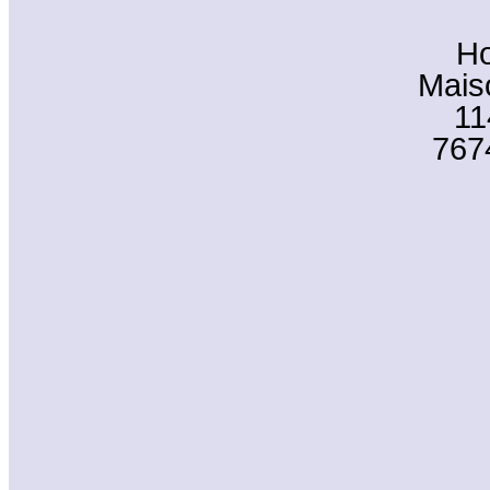
Ho
Mais
11
767