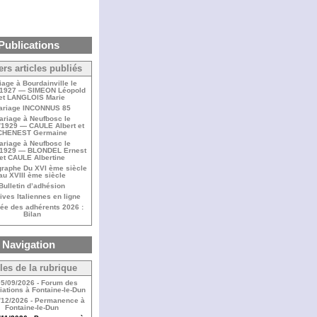
Publications
ers articles publiés
iage à Bourdainville le
/1927 — SIMEON Léopold
et LANGLOIS Marie
ariage INCONNUS 85
ariage à Neufbosc le
/1929 — CAULE Albert et
CHENEST Germaine
ariage à Neufbosc le
/1929 — BLONDEL Ernest
et CAULE Albertine
raphe Du XVI ème siècle
au XVIII ème siècle
Bulletin d’adhésion
ives Italiennes en ligne
ée des adhérents 2026 :
Bilan
Navigation
cles de la rubrique
05/09/2026 - Forum des
ations à Fontaine-le-Dun
/12/2026 - Permanence à
Fontaine-le-Dun