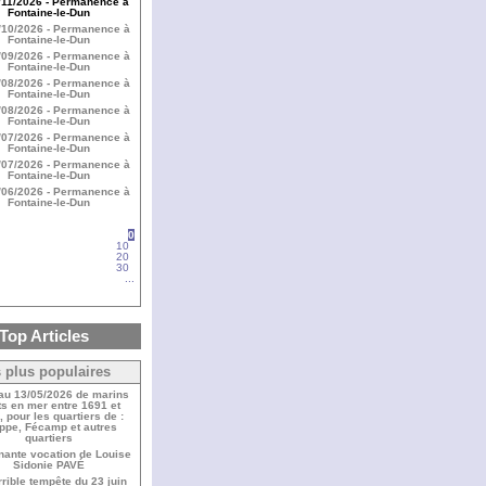
/11/2026 - Permanence à
Fontaine-le-Dun
/10/2026 - Permanence à
Fontaine-le-Dun
/09/2026 - Permanence à
Fontaine-le-Dun
/08/2026 - Permanence à
Fontaine-le-Dun
/08/2026 - Permanence à
Fontaine-le-Dun
/07/2026 - Permanence à
Fontaine-le-Dun
/07/2026 - Permanence à
Fontaine-le-Dun
/06/2026 - Permanence à
Fontaine-le-Dun
0
10
20
30
...
Top Articles
 plus populaires
 au 13/05/2026 de marins
s en mer entre 1691 et
 pour les quartiers de :
ppe, Fécamp et autres
quartiers
nante vocation de Louise
Sidonie PAVÉ
rrible tempête du 23 juin