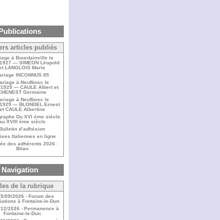
Publications
ers articles publiés
iage à Bourdainville le
/1927 — SIMEON Léopold
et LANGLOIS Marie
ariage INCONNUS 85
ariage à Neufbosc le
/1929 — CAULE Albert et
CHENEST Germaine
ariage à Neufbosc le
/1929 — BLONDEL Ernest
et CAULE Albertine
raphe Du XVI ème siècle
au XVIII ème siècle
Bulletin d’adhésion
ives Italiennes en ligne
ée des adhérents 2026 :
Bilan
Navigation
cles de la rubrique
05/09/2026 - Forum des
ations à Fontaine-le-Dun
/12/2026 - Permanence à
Fontaine-le-Dun