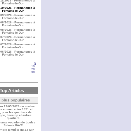
/11/2026 - Permanence à
Fontaine-le-Dun
/10/2026 - Permanence à
Fontaine-le-Dun
/09/2026 - Permanence à
Fontaine-le-Dun
/08/2026 - Permanence à
Fontaine-le-Dun
/08/2026 - Permanence à
Fontaine-le-Dun
/07/2026 - Permanence à
Fontaine-le-Dun
/07/2026 - Permanence à
Fontaine-le-Dun
/06/2026 - Permanence à
Fontaine-le-Dun
0
10
20
30
...
Top Articles
 plus populaires
 au 13/05/2026 de marins
s en mer entre 1691 et
 pour les quartiers de :
ppe, Fécamp et autres
quartiers
nante vocation de Louise
Sidonie PAVÉ
rrible tempête du 23 juin