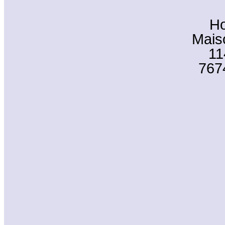
Ho
Mais
11
767